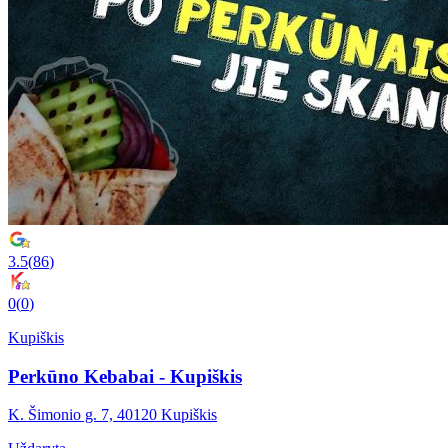
3.5
(
86
)
0
(
0
)
Kupiškis
Perkūno Kebabai - Kupiškis
K. Šimonio g. 7, 40120 Kupiškis