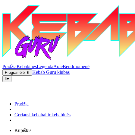
Pradžia
Kebabinės
Legenda
Apie
Bendruomenė
Kebab Guru klubas
Programėlė 📱
lt
▾
Pradžia
Geriausi kebabai ir kebabinės
Kupiškis