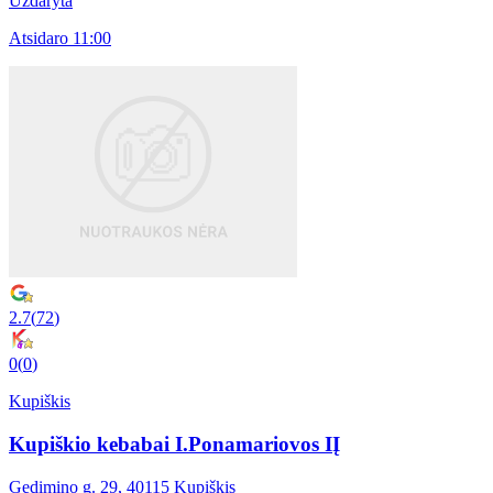
Uždaryta
Atsidaro 11:00
2.7
(
72
)
0
(
0
)
Kupiškis
Kupiškio kebabai I.Ponamariovos IĮ
Gedimino g. 29, 40115 Kupiškis