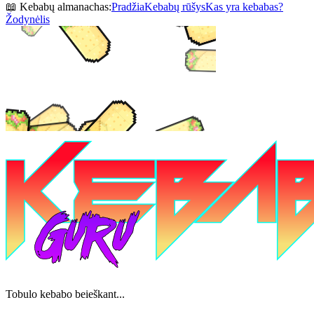
📖 Kebabų almanachas:
Pradžia
Kebabų rūšys
Kas yra kebabas?
Žodynėlis
Tobulo kebabo beieškant...