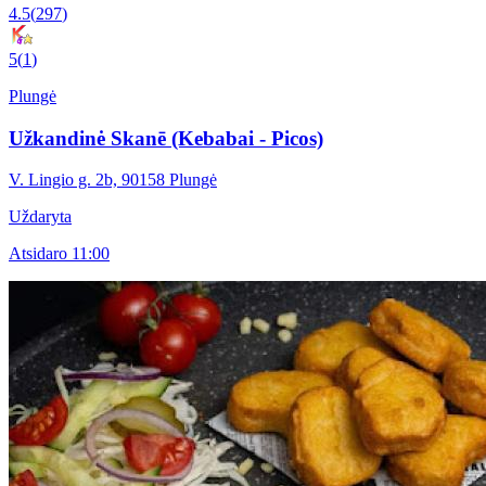
4.5
(
297
)
5
(
1
)
Plungė
Užkandinė Skanē (Kebabai - Picos)
V. Lingio g. 2b, 90158 Plungė
Uždaryta
Atsidaro 11:00