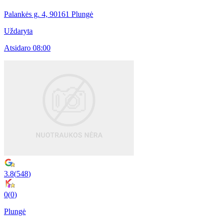
Palankės g. 4, 90161 Plungė
Uždaryta
Atsidaro 08:00
3.8
(
548
)
0
(
0
)
Plungė