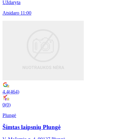
Uždaryta
Atsidaro 11:00
4.4
(
464
)
0
(
0
)
Plungė
Šimtas laipsnių Plungė