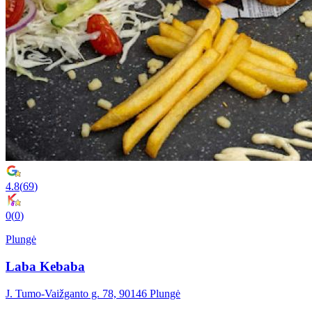
4.8
(
69
)
0
(
0
)
Plungė
Laba Kebaba
J. Tumo-Vaižganto g. 78, 90146 Plungė