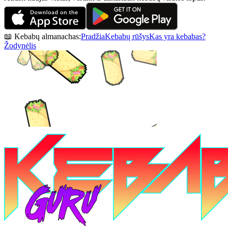
📖 Kebabų almanachas:
Pradžia
Kebabų rūšys
Kas yra kebabas?
Žodynėlis