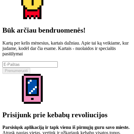
Būk arčiau bendruomenės!
Kartą per kelis mėnesius, kartais dažniau. Apie tai ką veikiame, kur
judame, kodėl dar čia esame. Kartais - nuolaidos ir specialūs
pasiūlymai
Prenumeruoti
Prisijunk prie kebabų revoliucijos
Parsisiųsk aplikaciją ir tapk vienu iš pirmųjų guru savo mieste.
Atrask naujas vietas, vertink ir užkariauk kebabų visatos topus.