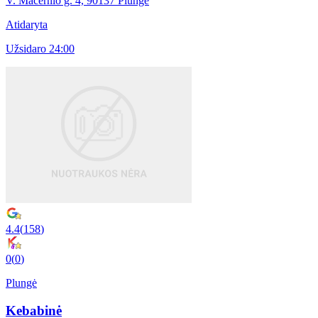
V. Mačernio g. 4, 90137 Plungė
Atidaryta
Užsidaro 24:00
4.4
(
158
)
0
(
0
)
Plungė
Kebabinė