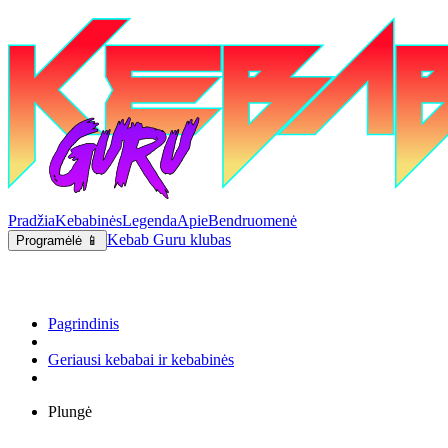
Pradžia
Kebabinės
Legenda
Apie
Bendruomenė
Kebab Guru klubas
Programėlė 📱
Pagrindinis
Geriausi kebabai ir kebabinės
Plungė