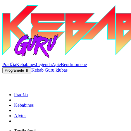
Pradžia
Kebabinės
Legenda
Apie
Bendruomenė
Kebab Guru klubas
Programėlė 📱
Pradžia
Kebabinės
Alytus
Tortila food