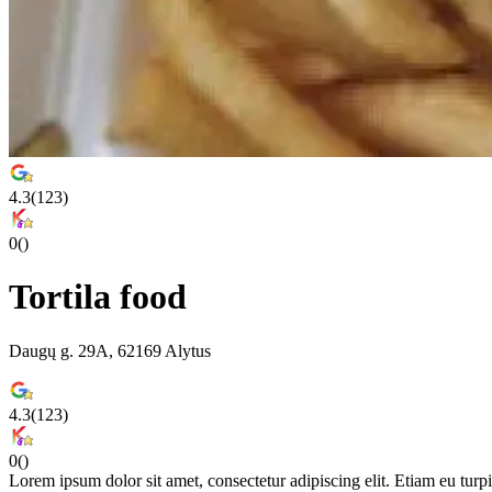
4.3
(
123
)
0
(
)
Tortila food
Daugų g. 29A, 62169 Alytus
4.3
(
123
)
0
(
)
Lorem ipsum dolor sit amet, consectetur adipiscing elit. Etiam eu turpis