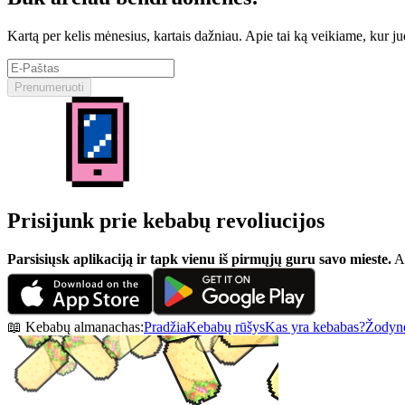
Kartą per kelis mėnesius, kartais dažniau. Apie tai ką veikiame, kur j
Prenumeruoti
Prisijunk prie kebabų revoliucijos
Parsisiųsk aplikaciją ir tapk vienu iš pirmųjų guru savo mieste.
At
📖 Kebabų almanachas:
Pradžia
Kebabų rūšys
Kas yra kebabas?
Žodynė