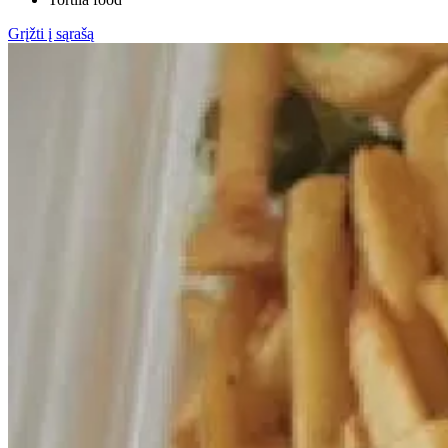
Grįžti į sąrašą