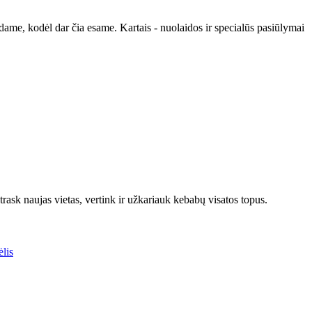
udame, kodėl dar čia esame. Kartais - nuolaidos ir specialūs pasiūlymai
rask naujas vietas, vertink ir užkariauk kebabų visatos topus.
lis