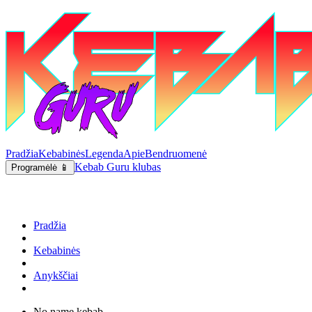
Pradžia
Kebabinės
Legenda
Apie
Bendruomenė
Kebab Guru klubas
Programėlė 📱
Pradžia
Kebabinės
Anykščiai
No name kebab