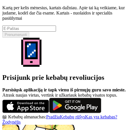
Kartą per kelis mėnesius, kartais dažniau. Apie tai ką veikiame, kur
judame, kodėl dar čia esame. Kartais - nuolaidos ir specialūs
pasiūlymai
Prenumeruoti
Prisijunk prie kebabų revoliucijos
Parsisiųsk aplikaciją ir tapk vienu iš pirmųjų guru savo mieste.
Atrask naujas vietas, vertink ir užkariauk kebabų visatos topus.
📖 Kebabų almanachas:
Pradžia
Kebabų rūšys
Kas yra kebabas?
Žodynėlis