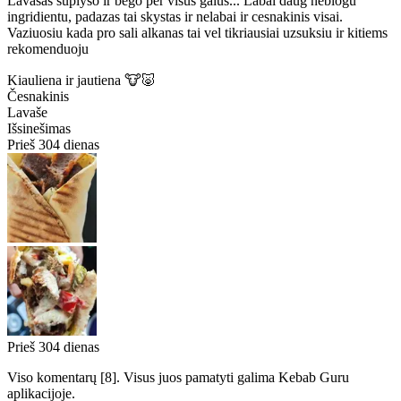
Lavasas suplyso ir bego per visus galus... Labai daug neblogu
ingridientu, padazas tai skystas ir nelabai ir cesnakinis visai.
Vaziuosiu kada pro sali alkanas tai vel tikriausiai uzsuksiu ir kitiems
rekomenduoju
Kiauliena ir jautiena 🐮🐷
Česnakinis
Lavaše
Išsinešimas
Prieš 304 dienas
Prieš 304 dienas
Viso komentarų
[
8
]
. Visus juos pamatyti galima
Kebab Guru
aplikacijoje.