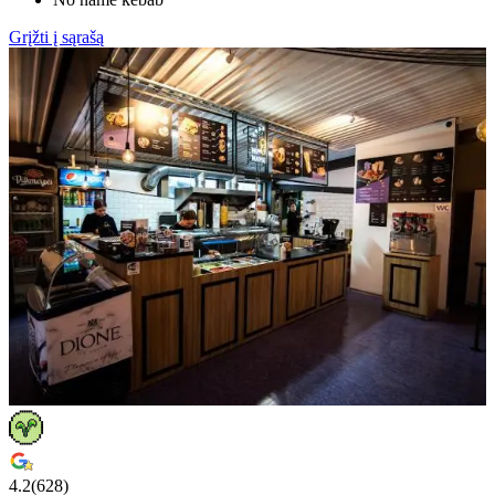
Grįžti į sąrašą
4.2
(
628
)