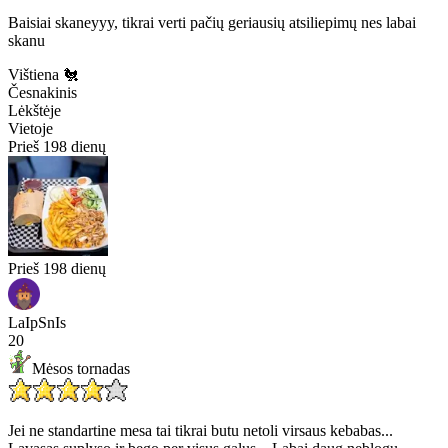
Baisiai skaneyyy, tikrai verti pačių geriausių atsiliepimų nes labai
skanu
Vištiena 🐔
Česnakinis
Lėkštėje
Vietoje
Prieš 198 dienų
Prieš 198 dienų
LaIpSnIs
20
Mėsos tornadas
Jei ne standartine mesa tai tikrai butu netoli virsaus kebabas...