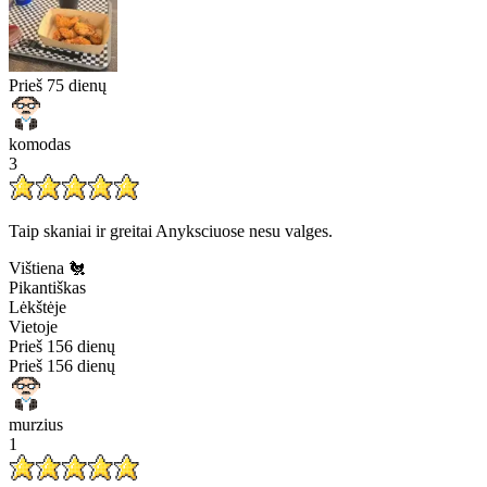
Prieš 75 dienų
komodas
3
Taip skaniai ir greitai Anyksciuose nesu valges.
Vištiena 🐔
Pikantiškas
Lėkštėje
Vietoje
Prieš 156 dienų
Prieš 156 dienų
murzius
1