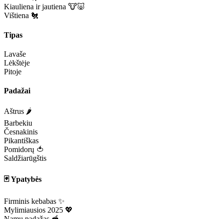
Kiauliena ir jautiena 🐮🐷
Vištiena 🐔
Tipas
Lavaše
Lėkštėje
Pitoje
Padažai
Aštrus 🌶️
Barbekiu
Česnakinis
Pikantiškas
Pomidorų 🍅
Saldžiarūgštis
🃏 Ypatybės
Firminis kebabas ✨
Mylimiausios 2025 💖
Namų padažas 🥣