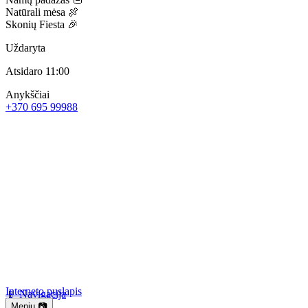
Natūrali mėsa 🍖
Skonių Fiesta 🎉
Uždaryta
Atsidaro 11:00
Anykščiai
+370 695 99988
Interneto puslapis
📱 Navigacija
Meniu 📷