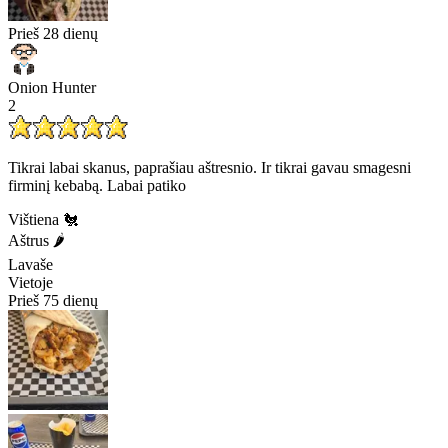
Prieš 28 dienų
Onion Hunter
2
Tikrai labai skanus, paprašiau aštresnio. Ir tikrai gavau smagesni
firminį kebabą. Labai patiko
Vištiena 🐔
Aštrus 🌶️
Lavaše
Vietoje
Prieš 75 dienų