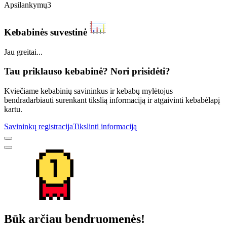
Apsilankymų
3
Kebabinės suvestinė
Jau greitai...
Tau priklauso kebabinė? Nori prisidėti?
Kviečiame kebabinių savininkus ir kebabų mylėtojus
bendradarbiauti surenkant tikslią informaciją ir atgaivinti kebabėlapį
kartu.
Savininkų registracija
Tikslinti informaciją
Būk arčiau bendruomenės!