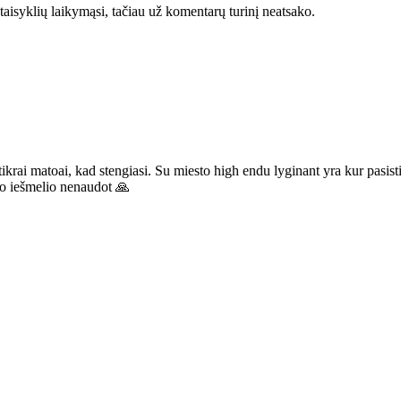
taisyklių laikymąsi, tačiau už komentarų turinį neatsako.
ikrai matoai, kad stengiasi. Su miesto high endu lyginant yra kur pasistie
nio iešmelio nenaudot 🙏