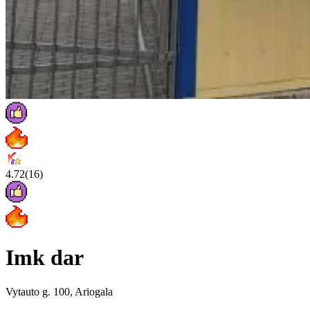
4.72
(
16
)
Imk dar
Vytauto g. 100, Ariogala