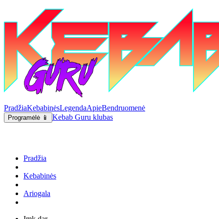
Pradžia
Kebabinės
Legenda
Apie
Bendruomenė
Kebab Guru klubas
Programėlė 📱
Pradžia
Kebabinės
Ariogala
Imk dar