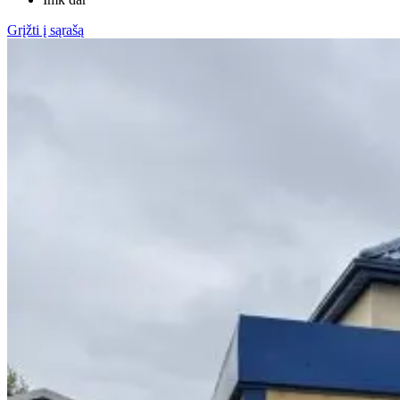
Grįžti į sąrašą