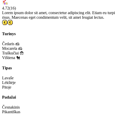
4.72
(
16
)
Lorem ipsum dolor sit amet, consectetur adipiscing elit. Etiam eu turpis
risus. Maecenas eget condimentum velit, sit amet feugiat lectus.
Turinys
Čedaris 🧀
Mocarela 🧀
Traškučiai 🍟
Vištiena 🐔
Tipas
Lavaše
Lėkštėje
Pitoje
Padažai
Česnakinis
Pikantiškas