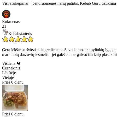
Visi atsiliepimai – bendruomenės narių patirtis. Kebab Guru užtikrina 
Rokmenas
21
Kebabstarteris
Gera lėkšte su švieżiais ingredientais. Savo kainos ir apylinkių lygoje t
marinuotų daržovių iešmelia - jei galèčiau oergalvočiau kaip plastiki
Vištiena 🐔
Česnakinis
Lėkštėje
Vietoje
Prieš 0 dienų
Prieš 0 dienų