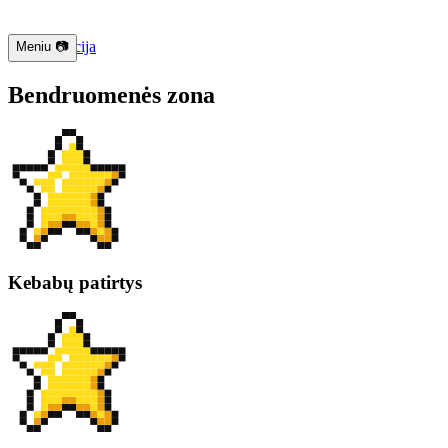
📱 Navigacija
Meniu 📷
Bendruomenės zona
Kebabų patirtys