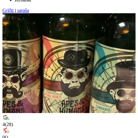
Grįžti į sąrašą
4
(
28
)
0
(
)