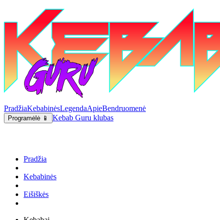
Pradžia
Kebabinės
Legenda
Apie
Bendruomenė
Kebab Guru klubas
Programėlė 📱
Pradžia
Kebabinės
Eišiškės
Kebabai