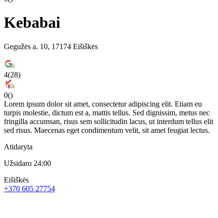
Kebabai
Gegužės a. 10, 17174 Eišiškės
4
(
28
)
0
(
)
Lorem ipsum dolor sit amet, consectetur adipiscing elit. Etiam eu
turpis molestie, dictum est a, mattis tellus. Sed dignissim, metus nec
fringilla accumsan, risus sem sollicitudin lacus, ut interdum tellus elit
sed risus. Maecenas eget condimentum velit, sit amet feugiat lectus.
Atidaryta
Užsidaro 24:00
Eišiškės
+370 605 27754