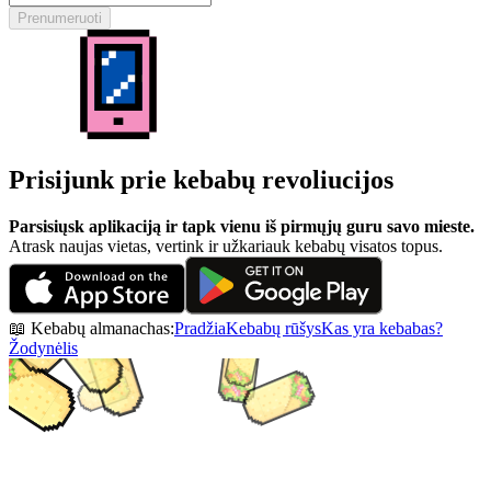
Prenumeruoti
Prisijunk prie kebabų revoliucijos
Parsisiųsk aplikaciją ir tapk vienu iš pirmųjų guru savo mieste.
Atrask naujas vietas, vertink ir užkariauk kebabų visatos topus.
📖 Kebabų almanachas:
Pradžia
Kebabų rūšys
Kas yra kebabas?
Žodynėlis