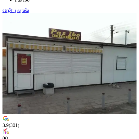
Grįžti į sąrašą
3.9
(
301
)
0
(
)