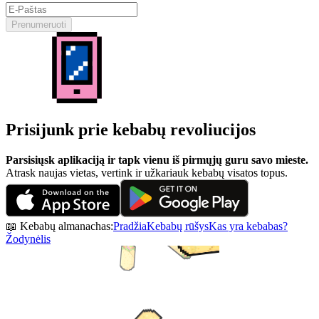
Prenumeruoti
Prisijunk prie kebabų revoliucijos
Parsisiųsk aplikaciją ir tapk vienu iš pirmųjų guru savo mieste.
Atrask naujas vietas, vertink ir užkariauk kebabų visatos topus.
📖 Kebabų almanachas:
Pradžia
Kebabų rūšys
Kas yra kebabas?
Žodynėlis