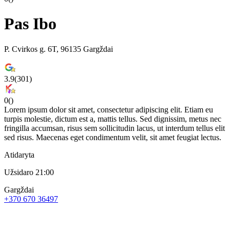
Pas Ibo
P. Cvirkos g. 6T, 96135 Gargždai
3.9
(
301
)
0
(
)
Lorem ipsum dolor sit amet, consectetur adipiscing elit. Etiam eu
turpis molestie, dictum est a, mattis tellus. Sed dignissim, metus nec
fringilla accumsan, risus sem sollicitudin lacus, ut interdum tellus elit
sed risus. Maecenas eget condimentum velit, sit amet feugiat lectus.
Atidaryta
Užsidaro 21:00
Gargždai
+370 670 36497