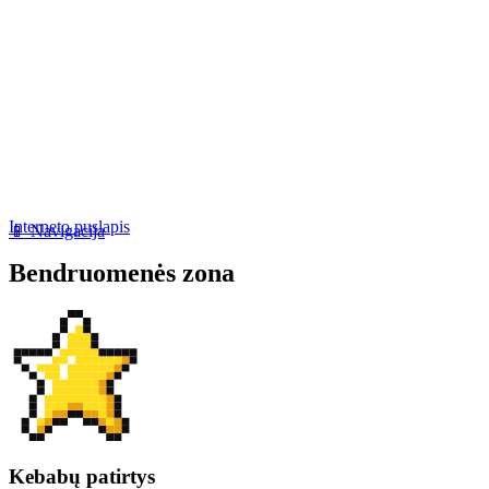
Interneto puslapis
📱 Navigacija
Bendruomenės zona
Kebabų patirtys