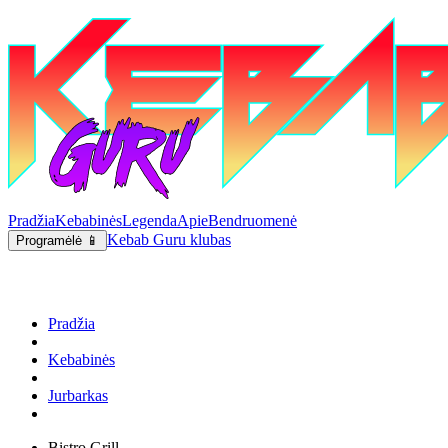
Pradžia
Kebabinės
Legenda
Apie
Bendruomenė
Kebab Guru klubas
Programėlė 📱
Pradžia
Kebabinės
Jurbarkas
Bistro Grill