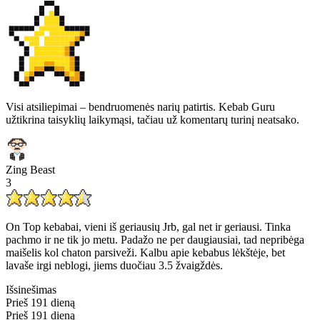
Visi atsiliepimai – bendruomenės narių patirtis. Kebab Guru
užtikrina taisyklių laikymąsi, tačiau už komentarų turinį neatsako.
Zing Beast
3
On Top kebabai, vieni iš geriausių Jrb, gal net ir geriausi. Tinka
pachmo ir ne tik jo metu. Padažo ne per daugiausiai, tad nepribėga
maišelis kol chaton parsiveži. Kalbu apie kebabus lėkštėje, bet
lavaše irgi neblogi, jiems duočiau 3.5 žvaigždės.
Išsinešimas
Prieš 191 dieną
Prieš 191 dieną