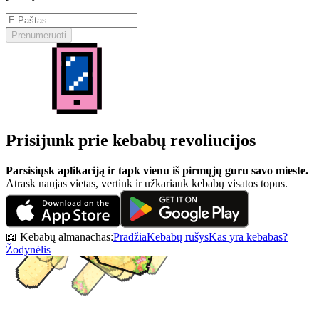
Prenumeruoti
Prisijunk prie kebabų revoliucijos
Parsisiųsk aplikaciją ir tapk vienu iš pirmųjų guru savo mieste.
Atrask naujas vietas, vertink ir užkariauk kebabų visatos topus.
📖 Kebabų almanachas:
Pradžia
Kebabų rūšys
Kas yra kebabas?
Žodynėlis