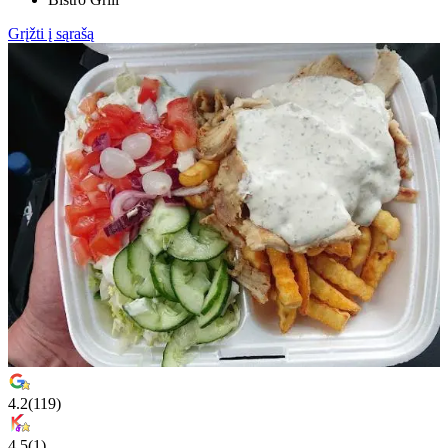
Grįžti į sąrašą
4.2
(
119
)
4.5
(
1
)