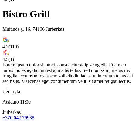
Bistro Grill
Muitinės g. 16, 74106 Jurbarkas
4.2
(
119
)
4.5
(
1
)
Lorem ipsum dolor sit amet, consectetur adipiscing elit. Etiam eu
turpis molestie, dictum est a, mattis tellus. Sed dignissim, metus nec
fringilla accumsan, risus sem sollicitudin lacus, ut interdum tellus elit
sed risus. Maecenas eget condimentum velit, sit amet feugiat lectus.
Uždaryta
Atsidaro 11:00
Jurbarkas
+370 642 79938