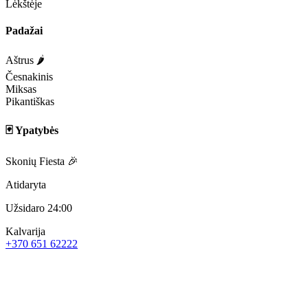
Lėkštėje
Padažai
Aštrus 🌶️
Česnakinis
Miksas
Pikantiškas
🃏 Ypatybės
Skonių Fiesta 🎉
Atidaryta
Užsidaro 24:00
Kalvarija
+370 651 62222