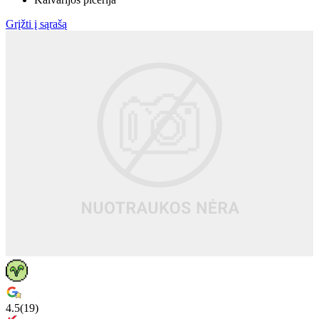
Grįžti į sąrašą
4.5
(
19
)