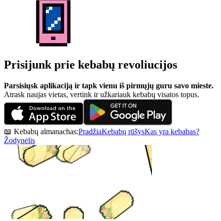
Prisijunk prie kebabų revoliucijos
Parsisiųsk aplikaciją ir tapk vienu iš pirmųjų guru savo mieste.
Atrask naujas vietas, vertink ir užkariauk kebabų visatos topus.
📖 Kebabų almanachas:
Pradžia
Kebabų rūšys
Kas yra kebabas?
Žodynėlis