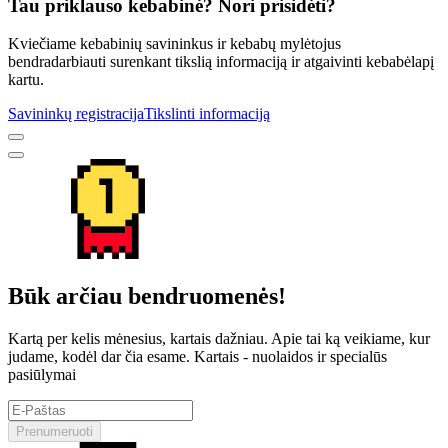
Tau priklauso kebabinė? Nori prisidėti?
Kviečiame kebabinių savininkus ir kebabų mylėtojus
bendradarbiauti surenkant tikslią informaciją ir atgaivinti kebabėlapį
kartu.
Savininkų registracija
Tikslinti informaciją
Būk arčiau bendruomenės!
Kartą per kelis mėnesius, kartais dažniau. Apie tai ką veikiame, kur
judame, kodėl dar čia esame. Kartais - nuolaidos ir specialūs
pasiūlymai
Prenumeruoti