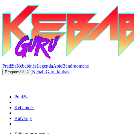
Pradžia
Kebabinės
Legenda
Apie
Bendruomenė
Kebab Guru klubas
Programėlė 📱
Pradžia
Kebabinės
Kalvarija
Kalvarijos picerija