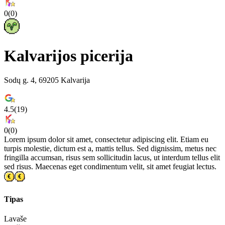
0
(
0
)
Kalvarijos picerija
Sodų g. 4, 69205 Kalvarija
4.5
(
19
)
0
(
0
)
Lorem ipsum dolor sit amet, consectetur adipiscing elit. Etiam eu
turpis molestie, dictum est a, mattis tellus. Sed dignissim, metus nec
fringilla accumsan, risus sem sollicitudin lacus, ut interdum tellus elit
sed risus. Maecenas eget condimentum velit, sit amet feugiat lectus.
Tipas
Lavaše