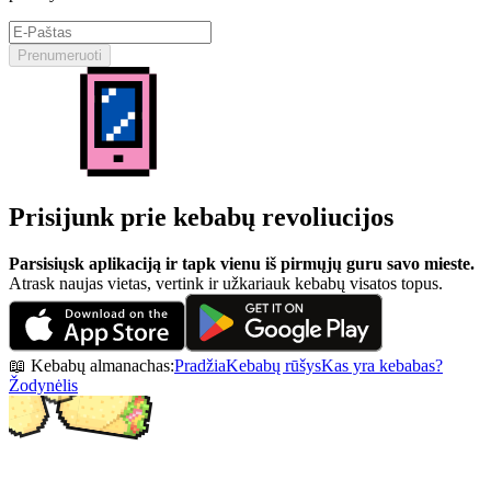
Prenumeruoti
Prisijunk prie kebabų revoliucijos
Parsisiųsk aplikaciją ir tapk vienu iš pirmųjų guru savo mieste.
Atrask naujas vietas, vertink ir užkariauk kebabų visatos topus.
📖 Kebabų almanachas:
Pradžia
Kebabų rūšys
Kas yra kebabas?
Žodynėlis