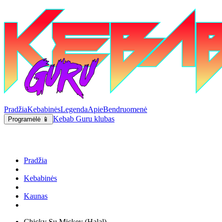
Pradžia
Kebabinės
Legenda
Apie
Bendruomenė
Kebab Guru klubas
Programėlė 📱
Pradžia
Kebabinės
Kaunas
Chicky Su Mickey (Halal)