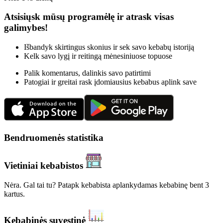
Atsisiųsk mūsų programėlę ir atrask visas
galimybes!
Išbandyk skirtingus skonius ir sek savo kebabų istoriją
Kelk savo lygį ir reitingą mėnesiniuose topuose
Palik komentarus, dalinkis savo patirtimi
Patogiai ir greitai rask įdomiausius kebabus aplink save
Bendruomenės statistika
Vietiniai kebabistos
Nėra. Gal tai tu? Patapk kebabista aplankydamas kebabinę bent 3
kartus.
Kebabinės suvestinė