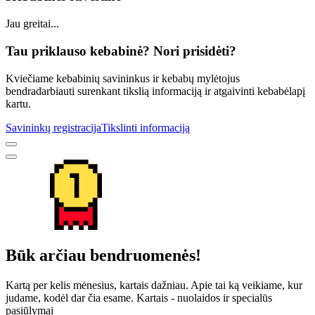
Jau greitai...
Tau priklauso kebabinė? Nori prisidėti?
Kviečiame kebabinių savininkus ir kebabų mylėtojus
bendradarbiauti surenkant tikslią informaciją ir atgaivinti kebabėlapį
kartu.
Savininkų registracija
Tikslinti informaciją
Būk arčiau bendruomenės!
Kartą per kelis mėnesius, kartais dažniau. Apie tai ką veikiame, kur
judame, kodėl dar čia esame. Kartais - nuolaidos ir specialūs
pasiūlymai