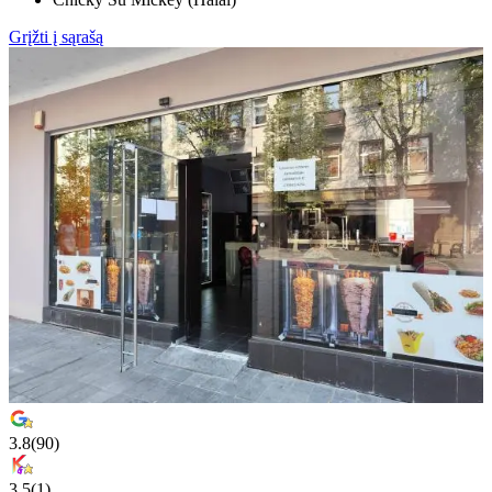
Grįžti į sąrašą
3.8
(
90
)
3.5
(
1
)