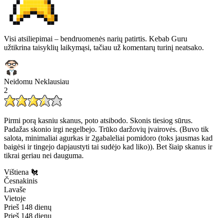
Visi atsiliepimai – bendruomenės narių patirtis. Kebab Guru
užtikrina taisyklių laikymąsi, tačiau už komentarų turinį neatsako.
Neidomu Neklausiau
2
Pirmi porą kasniu skanus, poto atsibodo. Skonis tiesiog sūrus.
Padažas skonio irgi negelbejo. Trūko daržovių įvairovės. (Buvo tik
salota, minimaliai agurkas ir 2gabaleliai pomidoro (toks jausmas kad
baigėsi ir tingejo dapjaustyti tai sudėjo kad liko)). Bet šiaip skanus ir
tikrai geriau nei dauguma.
Vištiena 🐔
Česnakinis
Lavaše
Vietoje
Prieš 148 dienų
Prieš 148 dienų