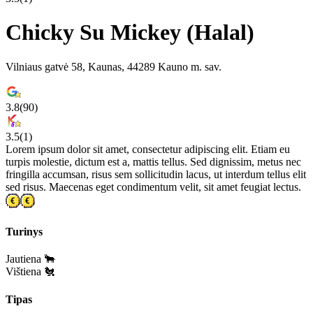
Chicky Su Mickey (Halal)
Vilniaus gatvė 58, Kaunas, 44289 Kauno m. sav.
3.8
(
90
)
3.5
(
1
)
Lorem ipsum dolor sit amet, consectetur adipiscing elit. Etiam eu
turpis molestie, dictum est a, mattis tellus. Sed dignissim, metus nec
fringilla accumsan, risus sem sollicitudin lacus, ut interdum tellus elit
sed risus. Maecenas eget condimentum velit, sit amet feugiat lectus.
Turinys
Jautiena 🐂
Vištiena 🐔
Tipas