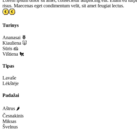
Lorem ipsum dolor sit amet, consectetur adipiscing elit. Etiam eu turpis
risus. Maecenas eget condimentum velit, sit amet feugiat lectus.
Turinys
Ananasai 🍍
Kiauliena 🐷
Sūris 🧀
Vištiena 🐔
Tipas
Lavaše
Lėkštėje
Padažai
Aštrus 🌶️
Česnakinis
Miksas
Švelnus