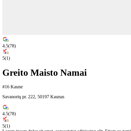
4.5
(
78
)
5
(
1
)
Greito Maisto Namai
#16 Kaune
Savanorių pr. 222, 50197 Kaunas
4.5
(
78
)
5
(
1
)