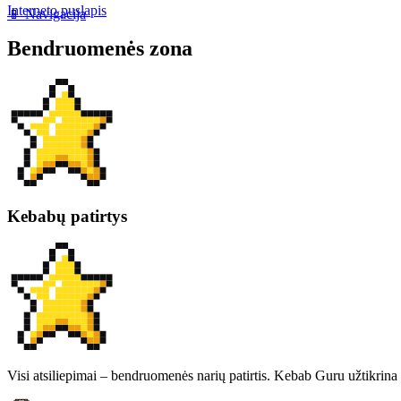
Interneto puslapis
📱 Navigacija
Bendruomenės zona
Kebabų patirtys
Visi atsiliepimai – bendruomenės narių patirtis. Kebab Guru užtikrina 