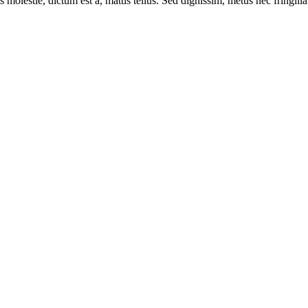
 molestie, dictum est a, mattis tellus. Sed dignissim, metus nec fringilla