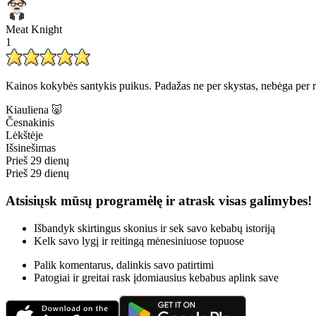
Meat Knight
1
Kainos kokybės santykis puikus. Padažas ne per skystas, nebėga per 
Kiauliena 🐷
Česnakinis
Lėkštėje
Išsinešimas
Prieš 29 dienų
Prieš 29 dienų
Atsisiųsk mūsų programėlę ir atrask visas galimybes!
Išbandyk skirtingus skonius ir sek savo kebabų istoriją
Kelk savo lygį ir reitingą mėnesiniuose topuose
Palik komentarus, dalinkis savo patirtimi
Patogiai ir greitai rask įdomiausius kebabus aplink save