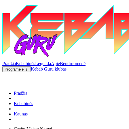
Pradžia
Kebabinės
Legenda
Apie
Bendruomenė
Kebab Guru klubas
Programėlė 📱
Pradžia
Kebabinės
Kaunas
Greito Maisto Namai