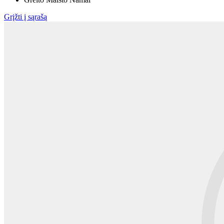
Grįžti į sąrašą