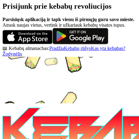
Prisijunk prie kebabų revoliucijos
Parsisiųsk aplikaciją ir tapk vienu iš pirmųjų guru savo mieste.
Atrask naujas vietas, vertink ir užkariauk kebabų visatos topus.
📖 Kebabų almanachas:
Pradžia
Kebabų rūšys
Kas yra kebabas?
Žodynėlis