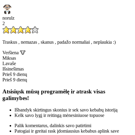
norulz
2
Traskus , nemazas , skanus , padažo normaliai , neplaukia :)
Veršiena 🐮
Miksas
Lavaše
Išsinešimas
Prieš 9 dienų
Prieš 9 dienų
Atsisiųsk mūsų programėlę ir atrask visas
galimybes!
Išbandyk skirtingus skonius ir sek savo kebabų istoriją
Kelk savo lygį ir reitingą mėnesiniuose topuose
Palik komentarus, dalinkis savo patirtimi
Patogiai ir greitai rask įdomiausius kebabus aplink save