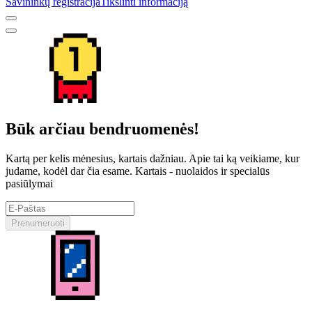
Savininkų registracija
Tikslinti informaciją
Būk arčiau bendruomenės!
Kartą per kelis mėnesius, kartais dažniau. Apie tai ką veikiame, kur
judame, kodėl dar čia esame. Kartais - nuolaidos ir specialūs
pasiūlymai
Prenumeruoti