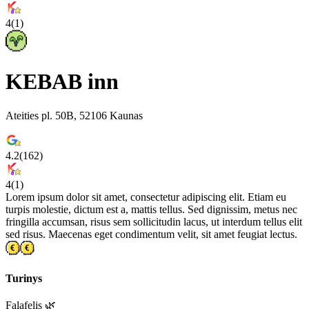
4
(
1
)
KEBAB inn
Ateities pl. 50B, 52106 Kaunas
4.2
(
162
)
4
(
1
)
Lorem ipsum dolor sit amet, consectetur adipiscing elit. Etiam eu
turpis molestie, dictum est a, mattis tellus. Sed dignissim, metus nec
fringilla accumsan, risus sem sollicitudin lacus, ut interdum tellus elit
sed risus. Maecenas eget condimentum velit, sit amet feugiat lectus.
Turinys
Falafelis 🌿