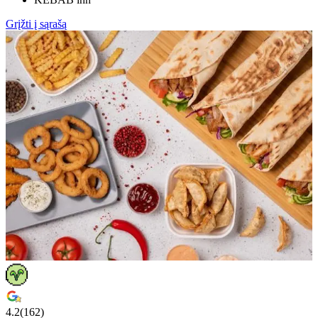
Grįžti į sąrašą
4.2
(
162
)