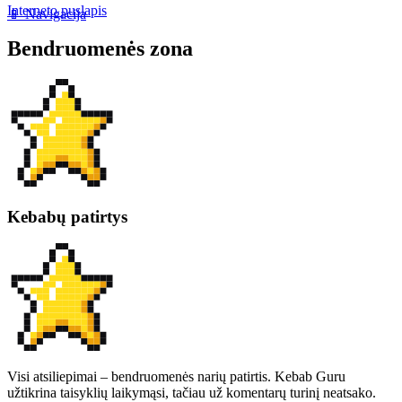
Interneto puslapis
📱 Navigacija
Bendruomenės zona
Kebabų patirtys
Visi atsiliepimai – bendruomenės narių patirtis. Kebab Guru
užtikrina taisyklių laikymąsi, tačiau už komentarų turinį neatsako.