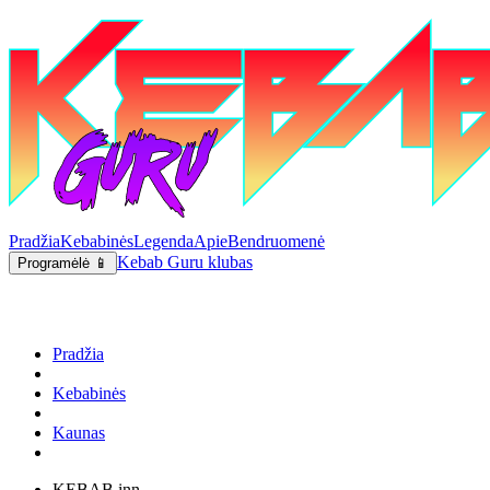
Pradžia
Kebabinės
Legenda
Apie
Bendruomenė
Kebab Guru klubas
Programėlė 📱
Pradžia
Kebabinės
Kaunas
KEBAB inn