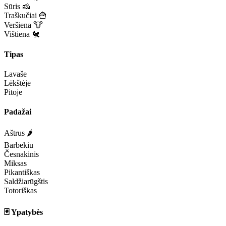
Sūris 🧀
Traškučiai 🍟
Veršiena 🐮
Vištiena 🐔
Tipas
Lavaše
Lėkštėje
Pitoje
Padažai
Aštrus 🌶️
Barbekiu
Česnakinis
Miksas
Pikantiškas
Saldžiarūgštis
Totoriškas
🃏 Ypatybės