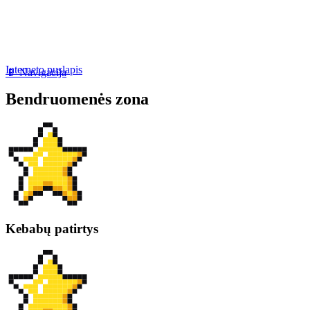
Interneto puslapis
📱 Navigacija
Bendruomenės zona
Kebabų patirtys