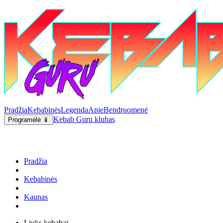
Pradžia
Kebabinės
Legenda
Apie
Bendruomenė
Kebab Guru klubas
Programėlė 📱
Pradžia
Kebabinės
Kaunas
Liuks kebabai