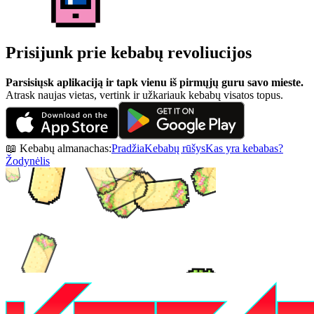
Prisijunk prie kebabų revoliucijos
Parsisiųsk aplikaciją ir tapk vienu iš pirmųjų guru savo mieste.
Atrask naujas vietas, vertink ir užkariauk kebabų visatos topus.
📖 Kebabų almanachas:
Pradžia
Kebabų rūšys
Kas yra kebabas?
Žodynėlis