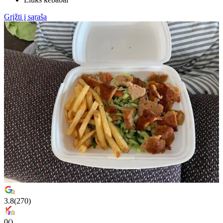
Grįžti į sąrašą
3.8
(
270
)
0
(
)