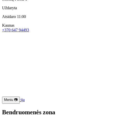
Uždaryta
Atsidaro 11:00
Kaunas
+370 647 94493
📱 Navigacija
Meniu 📷
Bendruomenės zona