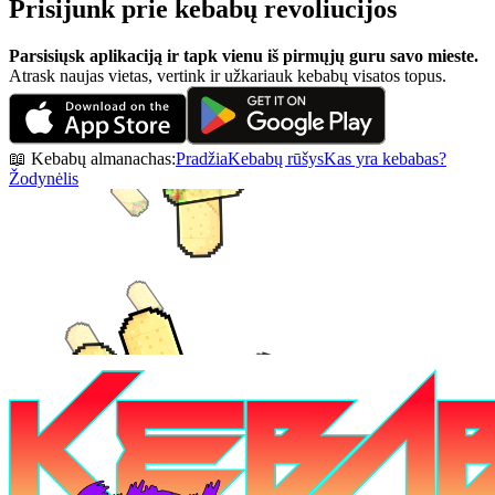
Prisijunk prie kebabų revoliucijos
Parsisiųsk aplikaciją ir tapk vienu iš pirmųjų guru savo mieste.
Atrask naujas vietas, vertink ir užkariauk kebabų visatos topus.
📖 Kebabų almanachas:
Pradžia
Kebabų rūšys
Kas yra kebabas?
Žodynėlis