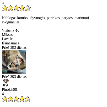
4
Neblogas kombo, alyvuogės, paprikos įdarytos, marinuoti
svogūnėliai
Vištiena 🐔
Miksas
Lavaše
Išsinešimas
Prieš 393 dienas
Prieš 393 dienas
Pinokis88
4