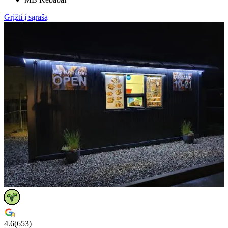
Grįžti į sąrašą
4.6
(
653
)