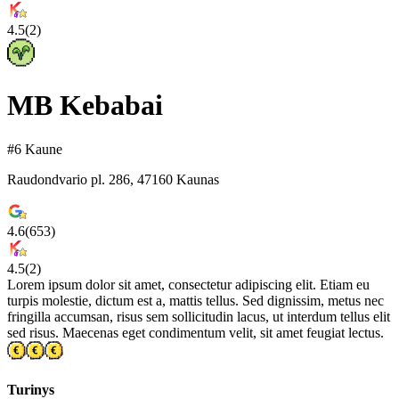
4.5
(
2
)
MB Kebabai
#6 Kaune
Raudondvario pl. 286, 47160 Kaunas
4.6
(
653
)
4.5
(
2
)
Lorem ipsum dolor sit amet, consectetur adipiscing elit. Etiam eu
turpis molestie, dictum est a, mattis tellus. Sed dignissim, metus nec
fringilla accumsan, risus sem sollicitudin lacus, ut interdum tellus elit
sed risus. Maecenas eget condimentum velit, sit amet feugiat lectus.
Turinys