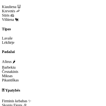
Kiauliena 🐷
Krevetės 🦐
Sūris 🧀
Vištiena 🐔
Tipas
Lavaše
Lėkštėje
Padažai
Aštrus 🌶️
Barbekiu
Česnakinis
Miksas
Pikantiškas
🃏 Ypatybės
Firminis kebabas ✨
Skonių Fiesta 🎉