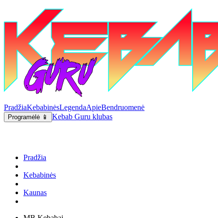
Pradžia
Kebabinės
Legenda
Apie
Bendruomenė
Kebab Guru klubas
Programėlė 📱
Pradžia
Kebabinės
Kaunas
MB Kebabai