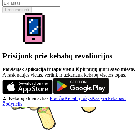
Prenumeruoti
Prisijunk prie kebabų revoliucijos
Parsisiųsk aplikaciją ir tapk vienu iš pirmųjų guru savo mieste.
Atrask naujas vietas, vertink ir užkariauk kebabų visatos topus.
📖 Kebabų almanachas:
Pradžia
Kebabų rūšys
Kas yra kebabas?
Žodynėlis