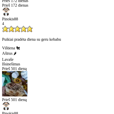
Prieš 172 dienas
Prieš 172 dienas
Pinokis88
4
Puikiai pradėta diena su geru kebabu
Vištiena 🐔
Aštrus 🌶️
Lavaše
Išsinešimas
Prieš 501 dieną
Prieš 501 dieną
Pinokis88