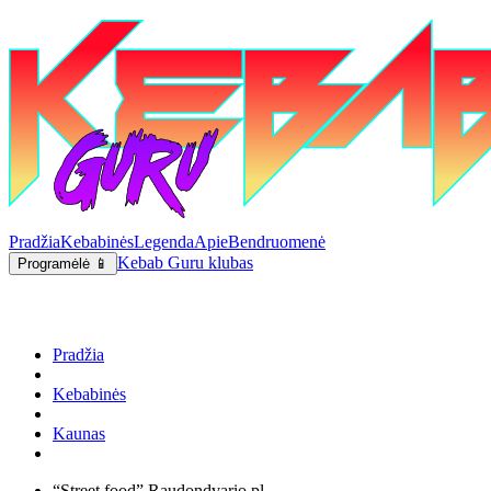
Pradžia
Kebabinės
Legenda
Apie
Bendruomenė
Kebab Guru klubas
Programėlė 📱
Pradžia
Kebabinės
Kaunas
“Street food” Raudondvario pl.