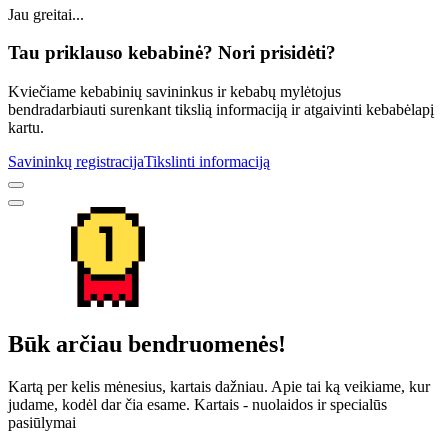
Jau greitai...
Tau priklauso kebabinė? Nori prisidėti?
Kviečiame kebabinių savininkus ir kebabų mylėtojus
bendradarbiauti surenkant tikslią informaciją ir atgaivinti kebabėlapį
kartu.
Savininkų registracija
Tikslinti informaciją
Būk arčiau bendruomenės!
Kartą per kelis mėnesius, kartais dažniau. Apie tai ką veikiame, kur
judame, kodėl dar čia esame. Kartais - nuolaidos ir specialūs
pasiūlymai