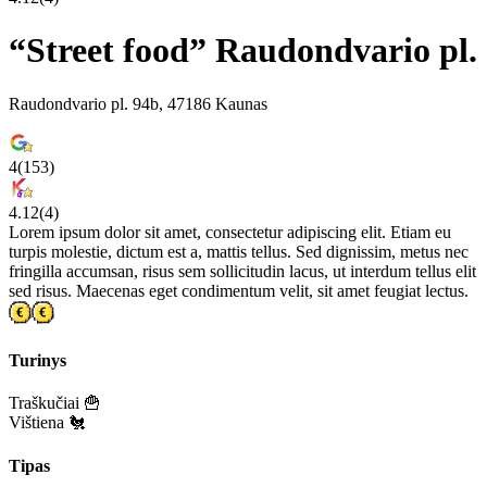
“Street food” Raudondvario pl.
Raudondvario pl. 94b, 47186 Kaunas
4
(
153
)
4.12
(
4
)
Lorem ipsum dolor sit amet, consectetur adipiscing elit. Etiam eu
turpis molestie, dictum est a, mattis tellus. Sed dignissim, metus nec
fringilla accumsan, risus sem sollicitudin lacus, ut interdum tellus elit
sed risus. Maecenas eget condimentum velit, sit amet feugiat lectus.
Turinys
Traškučiai 🍟
Vištiena 🐔
Tipas