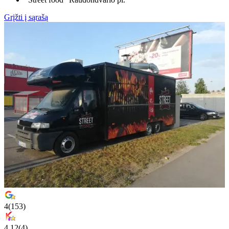
Grįžti į sąrašą
4
(
153
)
4.12
(
4
)