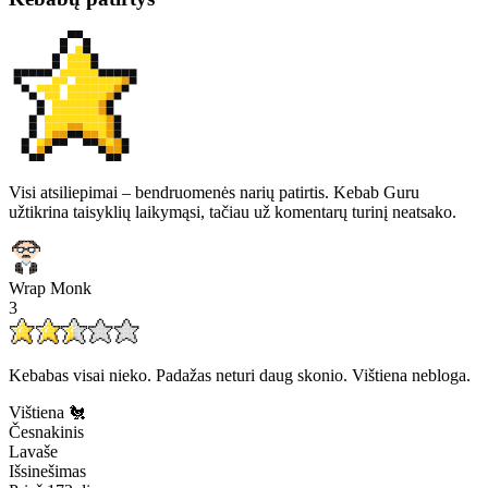
Visi atsiliepimai – bendruomenės narių patirtis. Kebab Guru
užtikrina taisyklių laikymąsi, tačiau už komentarų turinį neatsako.
Wrap Monk
3
Kebabas visai nieko. Padažas neturi daug skonio. Vištiena nebloga.
Vištiena 🐔
Česnakinis
Lavaše
Išsinešimas