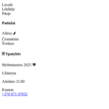
Lavaše
Lėkštėje
Pitoje
Padažai
Aštrus 🌶️
Česnakinis
Švelnus
🃏 Ypatybės
Mylimiausios 2025 💖
Uždaryta
Atsidaro 11:00
Kaunas
+370 671 07032