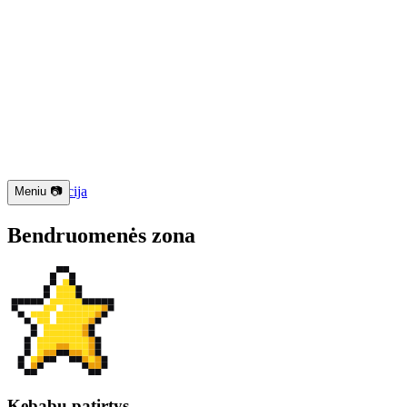
📱 Navigacija
Meniu 📷
Bendruomenės zona
Kebabų patirtys