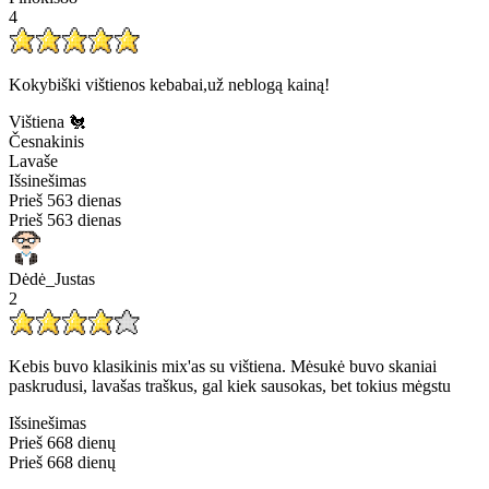
4
Kokybiški vištienos kebabai,už neblogą kainą!
Vištiena 🐔
Česnakinis
Lavaše
Išsinešimas
Prieš 563 dienas
Prieš 563 dienas
Dėdė_Justas
2
Kebis buvo klasikinis mix'as su vištiena. Mėsukė buvo skaniai
paskrudusi, lavašas traškus, gal kiek sausokas, bet tokius mėgstu
Išsinešimas
Prieš 668 dienų
Prieš 668 dienų