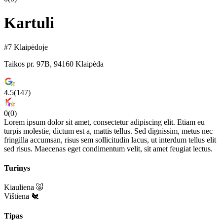
Kartuli
#7 Klaipėdoje
Taikos pr. 97B, 94160 Klaipėda
4.5
(
147
)
0
(
0
)
Lorem ipsum dolor sit amet, consectetur adipiscing elit. Etiam eu
turpis molestie, dictum est a, mattis tellus. Sed dignissim, metus nec
fringilla accumsan, risus sem sollicitudin lacus, ut interdum tellus elit
sed risus. Maecenas eget condimentum velit, sit amet feugiat lectus.
Turinys
Kiauliena 🐷
Vištiena 🐔
Tipas