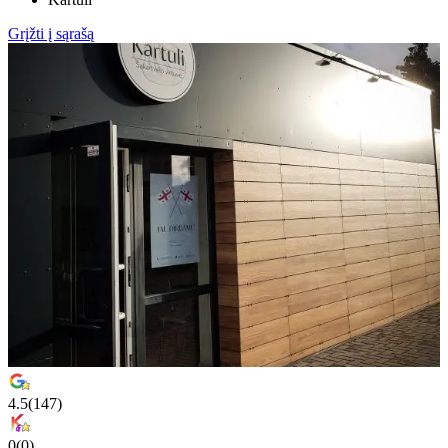
Grįžti į sąrašą
4.5
(
147
)
0
(
0
)