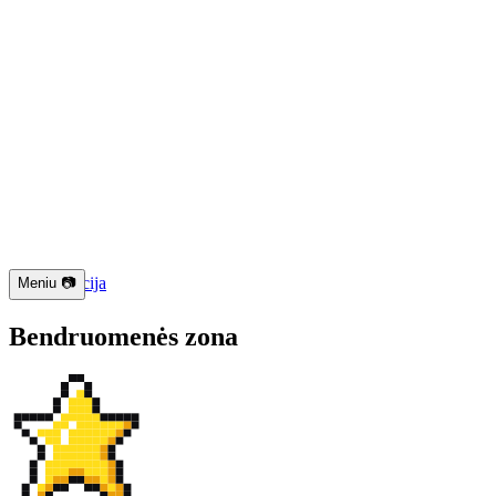
📱 Navigacija
Meniu 📷
Bendruomenės zona