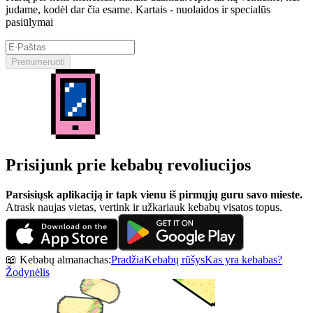
judame, kodėl dar čia esame. Kartais - nuolaidos ir specialūs
pasiūlymai
Prenumeruoti
Prisijunk prie kebabų revoliucijos
Parsisiųsk aplikaciją ir tapk vienu iš pirmųjų guru savo mieste.
Atrask naujas vietas, vertink ir užkariauk kebabų visatos topus.
📖 Kebabų almanachas:
Pradžia
Kebabų rūšys
Kas yra kebabas?
Žodynėlis