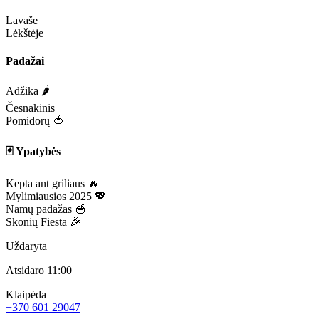
Lavaše
Lėkštėje
Padažai
Adžika 🌶️
Česnakinis
Pomidorų 🍅
🃏 Ypatybės
Kepta ant griliaus 🔥
Mylimiausios 2025 💖
Namų padažas 🥣
Skonių Fiesta 🎉
Uždaryta
Atsidaro 11:00
Klaipėda
+370 601 29047