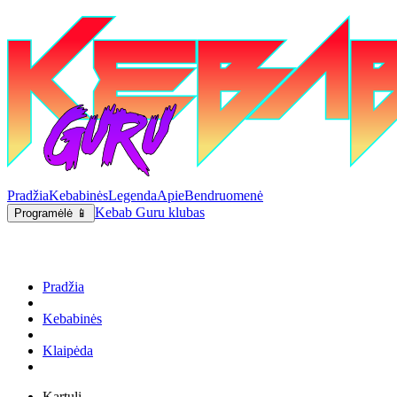
Pradžia
Kebabinės
Legenda
Apie
Bendruomenė
Kebab Guru klubas
Programėlė 📱
Pradžia
Kebabinės
Klaipėda
Kartuli