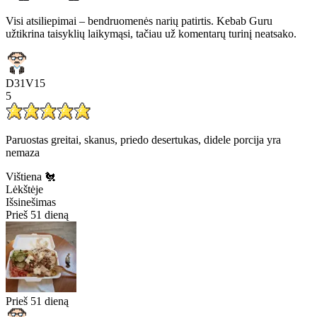
Visi atsiliepimai – bendruomenės narių patirtis. Kebab Guru
užtikrina taisyklių laikymąsi, tačiau už komentarų turinį neatsako.
D31V15
5
Paruostas greitai, skanus, priedo desertukas, didele porcija yra
nemaza
Vištiena 🐔
Lėkštėje
Išsinešimas
Prieš 51 dieną
Prieš 51 dieną