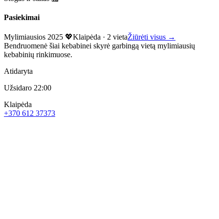
Pasiekimai
Mylimiausios 2025 💖
Klaipėda
·
2 vieta
Žiūrėti visus →
Bendruomenė šiai kebabinei skyrė garbingą vietą mylimiausių
kebabinių rinkimuose.
Atidaryta
Užsidaro 22:00
Klaipėda
+370 612 37373