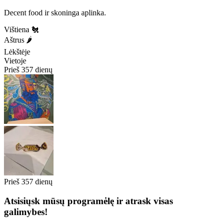
Decent food ir skoninga aplinka.
Vištiena 🐔
Aštrus 🌶️
Lėkštėje
Vietoje
Prieš 357 dienų
Prieš 357 dienų
Atsisiųsk mūsų programėlę ir atrask visas
galimybes!