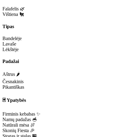
Falafelis 🌿
Vištiena 🐔
Tipas
Bandelėje
Lavaše
Lėkštėje
Padažai
Aštrus 🌶️
Česnakinis
Pikantiškas
🃏 Ypatybės
Firminis kebabas ✨
Namų padažas 🥣
Natūrali mėsa 🍖
Skonių Fiesta 🎉
Stogas ir stalas 🏪