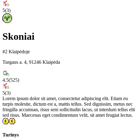
5
(
3
)
Skoniai
#2 Klaipėdoje
Turgaus a. 4, 91246 Klaipėda
4.5
(
525
)
5
(
3
)
Lorem ipsum dolor sit amet, consectetur adipiscing elit. Etiam eu
turpis molestie, dictum est a, mattis tellus. Sed dignissim, metus nec
fringilla accumsan, risus sem sollicitudin lacus, ut interdum tellus elit
sed risus. Maecenas eget condimentum velit, sit amet feugiat lectus.
Turinys