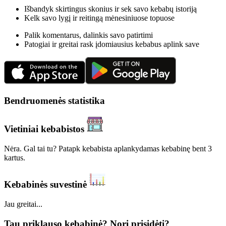
Išbandyk skirtingus skonius ir sek savo kebabų istoriją
Kelk savo lygį ir reitingą mėnesiniuose topuose
Palik komentarus, dalinkis savo patirtimi
Patogiai ir greitai rask įdomiausius kebabus aplink save
Bendruomenės statistika
Vietiniai kebabistos
Nėra. Gal tai tu? Patapk kebabista aplankydamas kebabinę bent 3
kartus.
Kebabinės suvestinė
Jau greitai...
Tau priklauso kebabinė? Nori prisidėti?