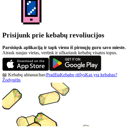
Prisijunk prie kebabų revoliucijos
Parsisiųsk aplikaciją ir tapk vienu iš pirmųjų guru savo mieste.
Atrask naujas vietas, vertink ir užkariauk kebabų visatos topus.
📖 Kebabų almanachas:
Pradžia
Kebabų rūšys
Kas yra kebabas?
Žodynėlis