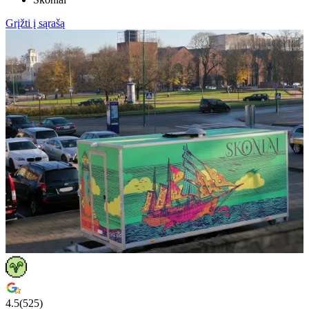
Grįžti į sąrašą
4.5
(
525
)