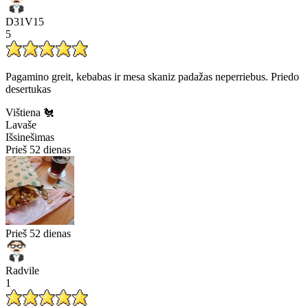
D31V15
5
Pagamino greit, kebabas ir mesa skaniz padažas neperriebus. Priedo
desertukas
Vištiena 🐔
Lavaše
Išsinešimas
Prieš 52 dienas
Prieš 52 dienas
Radvile
1