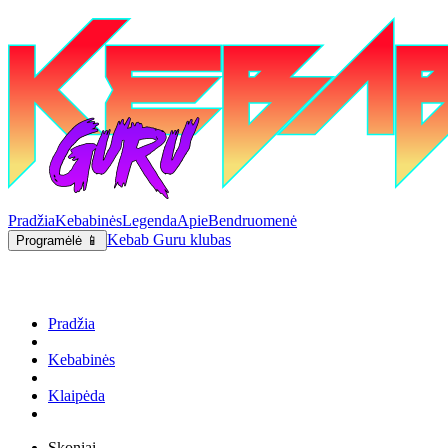
Pradžia
Kebabinės
Legenda
Apie
Bendruomenė
Kebab Guru klubas
Programėlė 📱
Pradžia
Kebabinės
Klaipėda
Skoniai