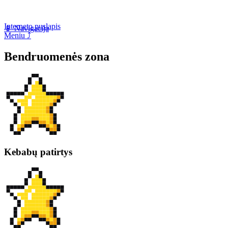
Interneto puslapis
📱 Navigacija
Meniu ⤴
Bendruomenės zona
Kebabų patirtys