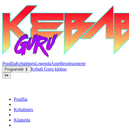
Pradžia
Kebabinės
Legenda
Apie
Bendruomenė
Kebab Guru klubas
Programėlė 📱
lt
▾
Pradžia
Kebabinės
Klaipėda