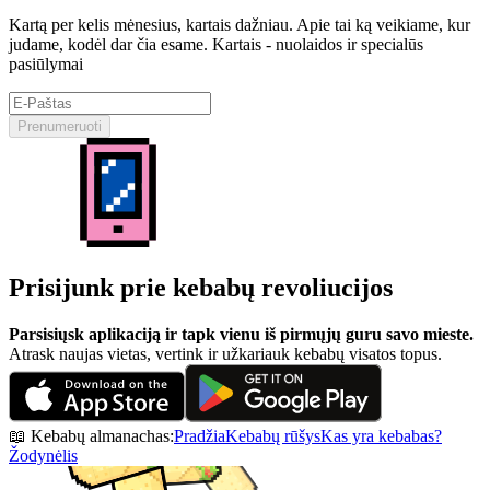
Kartą per kelis mėnesius, kartais dažniau. Apie tai ką veikiame, kur
judame, kodėl dar čia esame. Kartais - nuolaidos ir specialūs
pasiūlymai
Prenumeruoti
Prisijunk prie kebabų revoliucijos
Parsisiųsk aplikaciją ir tapk vienu iš pirmųjų guru savo mieste.
Atrask naujas vietas, vertink ir užkariauk kebabų visatos topus.
📖 Kebabų almanachas:
Pradžia
Kebabų rūšys
Kas yra kebabas?
Žodynėlis