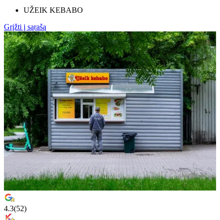
UŽEIK KEBABO
Grįžti į sąrašą
4.3
(
52
)