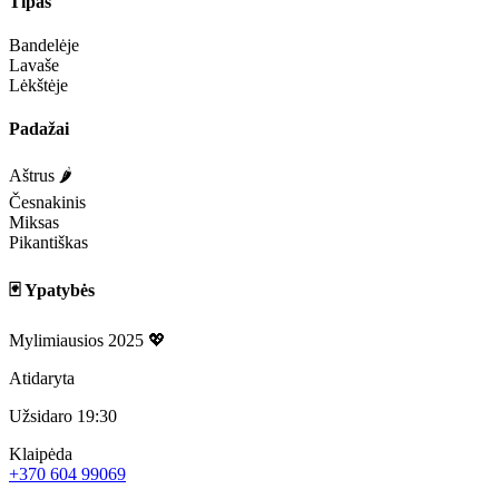
Tipas
Bandelėje
Lavaše
Lėkštėje
Padažai
Aštrus 🌶️
Česnakinis
Miksas
Pikantiškas
🃏 Ypatybės
Mylimiausios 2025 💖
Atidaryta
Užsidaro 19:30
Klaipėda
+370 604 99069