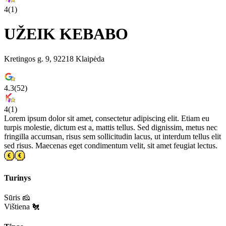
4
(
1
)
UŽEIK KEBABO
Kretingos g. 9, 92218 Klaipėda
4.3
(
52
)
4
(
1
)
Lorem ipsum dolor sit amet, consectetur adipiscing elit. Etiam eu
turpis molestie, dictum est a, mattis tellus. Sed dignissim, metus nec
fringilla accumsan, risus sem sollicitudin lacus, ut interdum tellus elit
sed risus. Maecenas eget condimentum velit, sit amet feugiat lectus.
Turinys
Sūris 🧀
Vištiena 🐔