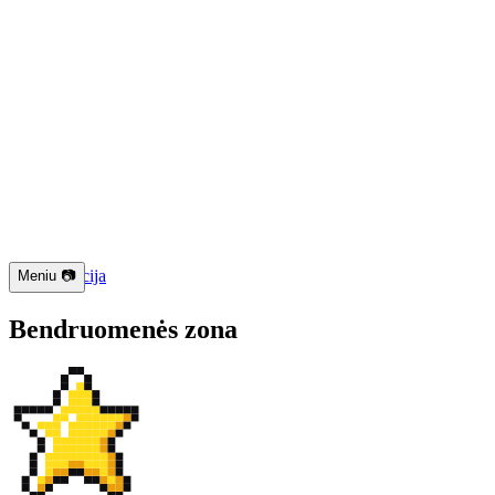
📱
Navigacija
Meniu
📷
Bendruomenės zona