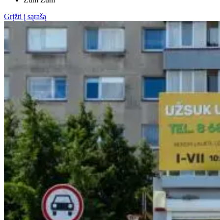
Grįžti į sąrašą