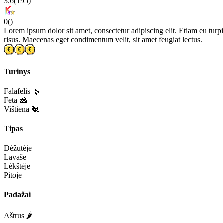
3.6
(
195
)
0
(
)
Lorem ipsum dolor sit amet, consectetur adipiscing elit. Etiam eu turpis
risus. Maecenas eget condimentum velit, sit amet feugiat lectus.
Turinys
Falafelis 🌿
Feta 🧀
Vištiena 🐔
Tipas
Dėžutėje
Lavaše
Lėkštėje
Pitoje
Padažai
Aštrus 🌶️