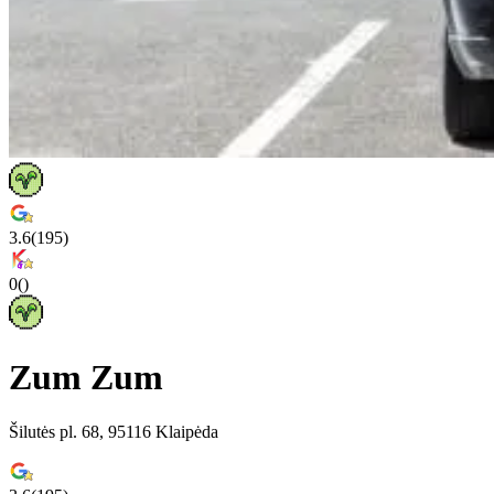
3.6
(
195
)
0
(
)
Zum Zum
Šilutės pl. 68, 95116 Klaipėda