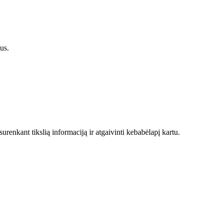
us.
enkant tikslią informaciją ir atgaivinti kebabėlapį kartu.