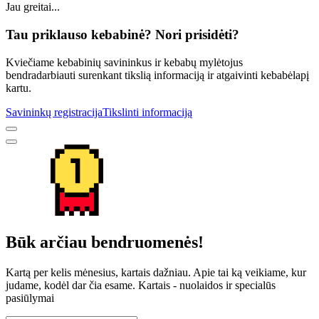
Jau greitai...
Tau priklauso kebabinė? Nori prisidėti?
Kviečiame kebabinių savininkus ir kebabų mylėtojus
bendradarbiauti surenkant tikslią informaciją ir atgaivinti kebabėlapį
kartu.
Savininkų registracija
Tikslinti informaciją
Būk arčiau bendruomenės!
Kartą per kelis mėnesius, kartais dažniau. Apie tai ką veikiame, kur
judame, kodėl dar čia esame. Kartais - nuolaidos ir specialūs
pasiūlymai