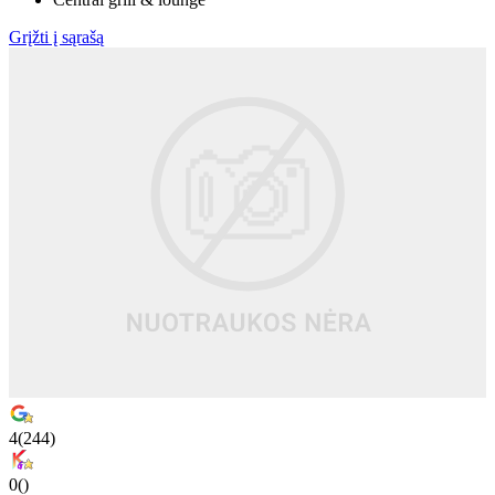
Grįžti į sąrašą
4
(
244
)
0
(
)