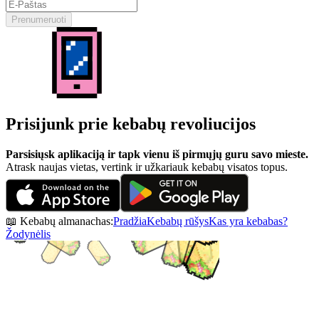
Prenumeruoti
Prisijunk prie kebabų revoliucijos
Parsisiųsk aplikaciją ir tapk vienu iš pirmųjų guru savo mieste.
Atrask naujas vietas, vertink ir užkariauk kebabų visatos topus.
📖 Kebabų almanachas:
Pradžia
Kebabų rūšys
Kas yra kebabas?
Žodynėlis