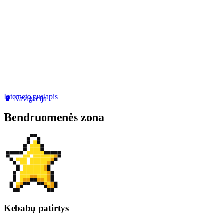
Interneto puslapis
📱 Navigacija
Bendruomenės zona
Kebabų patirtys