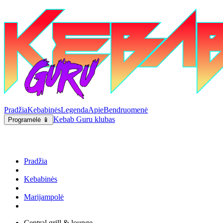
Pradžia
Kebabinės
Legenda
Apie
Bendruomenė
Kebab Guru klubas
Programėlė 📱
Pradžia
Kebabinės
Marijampolė
Central grill & lounge