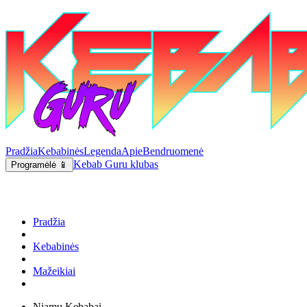
Pradžia
Kebabinės
Legenda
Apie
Bendruomenė
Kebab Guru klubas
Programėlė 📱
Pradžia
Kebabinės
Mažeikiai
Niamu Kebabai