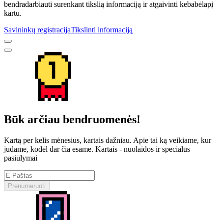
bendradarbiauti surenkant tikslią informaciją ir atgaivinti kebabėlapį
kartu.
Savininkų registracija
Tikslinti informaciją
Būk arčiau bendruomenės!
Kartą per kelis mėnesius, kartais dažniau. Apie tai ką veikiame, kur
judame, kodėl dar čia esame. Kartais - nuolaidos ir specialūs
pasiūlymai
Prenumeruoti