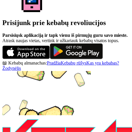
Prisijunk prie kebabų revoliucijos
Parsisiųsk aplikaciją ir tapk vienu iš pirmųjų guru savo mieste.
Atrask naujas vietas, vertink ir užkariauk kebabų visatos topus.
📖 Kebabų almanachas:
Pradžia
Kebabų rūšys
Kas yra kebabas?
Žodynėlis