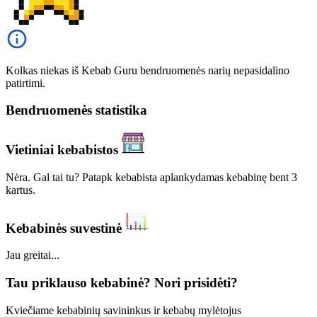
Kolkas niekas iš Kebab Guru bendruomenės narių nepasidalino
patirtimi.
Bendruomenės statistika
Vietiniai kebabistos
Nėra. Gal tai tu? Patapk kebabista aplankydamas kebabinę bent 3
kartus.
Kebabinės suvestinė
Jau greitai...
Tau priklauso kebabinė? Nori prisidėti?
Kviečiame kebabinių savininkus ir kebabų mylėtojus