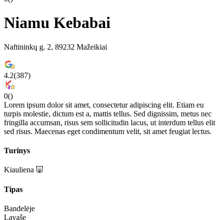
Niamu Kebabai
Naftininkų g. 2, 89232 Mažeikiai
4.2
(
387
)
0
(
)
Lorem ipsum dolor sit amet, consectetur adipiscing elit. Etiam eu
turpis molestie, dictum est a, mattis tellus. Sed dignissim, metus nec
fringilla accumsan, risus sem sollicitudin lacus, ut interdum tellus elit
sed risus. Maecenas eget condimentum velit, sit amet feugiat lectus.
Turinys
Kiauliena 🐷
Tipas
Bandelėje
Lavaše