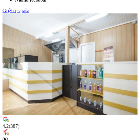
Grįžti į sąrašą
4.2
(
387
)
0
(
)