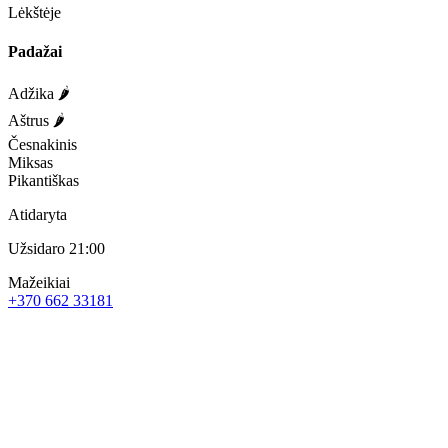
Lėkštėje
Padažai
Adžika 🌶️
Aštrus 🌶️
Česnakinis
Miksas
Pikantiškas
Atidaryta
Užsidaro 21:00
Mažeikiai
+370 662 33181