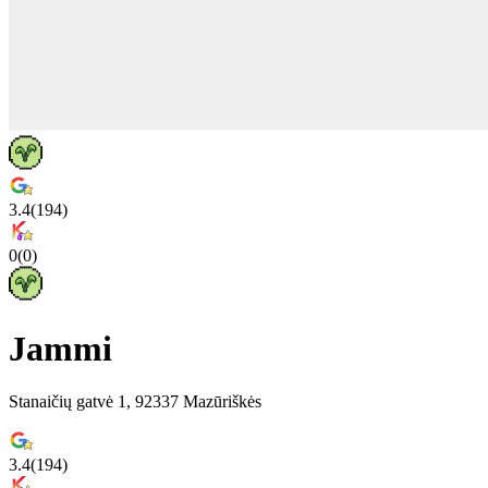
3.4
(
194
)
0
(
0
)
Jammi
Stanaičių gatvė 1, 92337 Mazūriškės
3.4
(
194
)