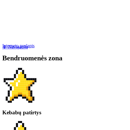
Interneto puslapis
📱 Navigacija
Bendruomenės zona
Kebabų patirtys