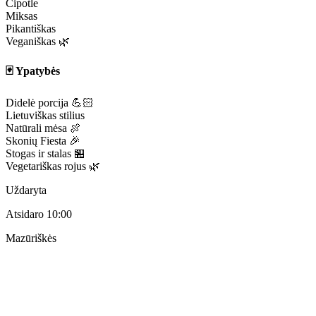
Čipotle
Miksas
Pikantiškas
Veganiškas 🌿
🃏 Ypatybės
Didelė porcija 💪🏻
Lietuviškas stilius
Natūrali mėsa 🍖
Skonių Fiesta 🎉
Stogas ir stalas 🏪
Vegetariškas rojus 🌿
Uždaryta
Atsidaro 10:00
Mazūriškės