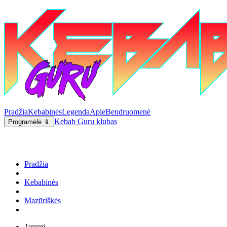
Pradžia
Kebabinės
Legenda
Apie
Bendruomenė
Kebab Guru klubas
Programėlė 📱
Pradžia
Kebabinės
Mazūriškės
Jammi