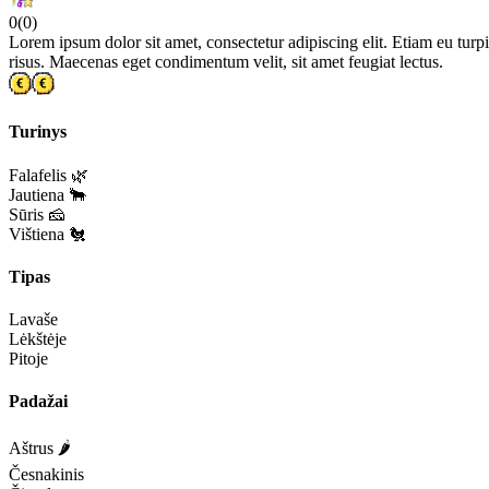
0
(
0
)
Lorem ipsum dolor sit amet, consectetur adipiscing elit. Etiam eu turpis
risus. Maecenas eget condimentum velit, sit amet feugiat lectus.
Turinys
Falafelis 🌿
Jautiena 🐂
Sūris 🧀
Vištiena 🐔
Tipas
Lavaše
Lėkštėje
Pitoje
Padažai
Aštrus 🌶️
Česnakinis