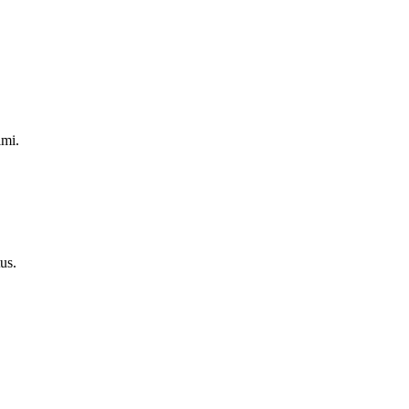
imi.
us.