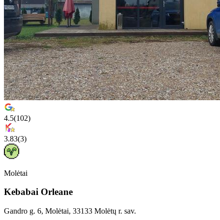
4.5
(
102
)
3.83
(
3
)
Molėtai
Kebabai Orleane
Gandro g. 6, Molėtai, 33133 Molėtų r. sav.