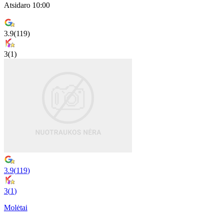
Atsidaro 10:00
3.9
(
119
)
3
(
1
)
3.9
(
119
)
3
(
1
)
Molėtai