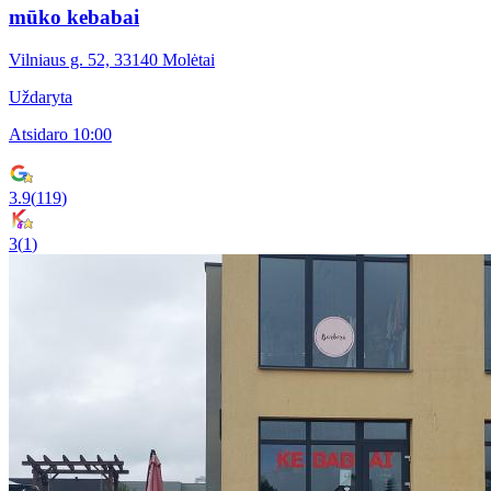
mūko kebabai
Vilniaus g. 52, 33140 Molėtai
Uždaryta
Atsidaro 10:00
3.9
(
119
)
3
(
1
)