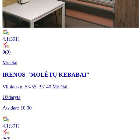
4.1
(
391
)
0
(
0
)
Molėtai
IRENOS "MOLĖTŲ KEBABAI"
Vilniaus g. 53-55, 33140 Molėtai
Uždaryta
Atsidaro 10:00
4.1
(
391
)
0
(
0
)