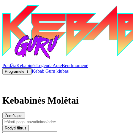
Pradžia
Kebabinės
Legenda
Apie
Bendruomenė
Kebab Guru klubas
Programėlė 📱
Kebabinės Molėtai
Žemėlapis
Rodyti filtrus