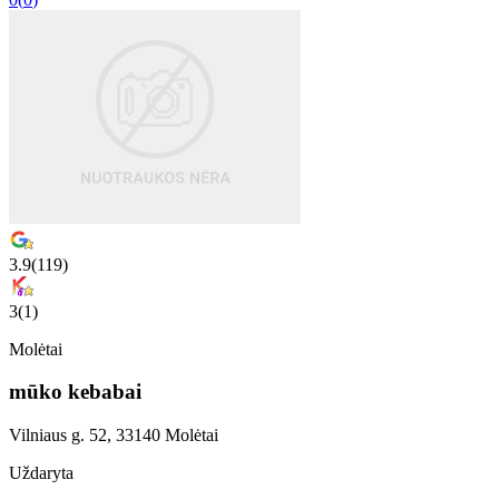
3.9
(
119
)
3
(
1
)
Molėtai
mūko kebabai
Vilniaus g. 52, 33140 Molėtai
Uždaryta