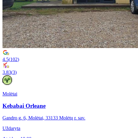
4.5
(
102
)
3.83
(
3
)
Molėtai
Kebabai Orleane
Gandro g. 6, Molėtai, 33133 Molėtų r. sav.
Uždaryta