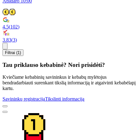
Atsidaro 10:00
4.5
(
102
)
3.83
(
3
)
Filtrai (1)
Tau priklauso kebabinė? Nori prisidėti?
Kviečiame kebabinių savininkus ir kebabų mylėtojus
bendradarbiauti surenkant tikslią informaciją ir atgaivinti kebabėlapį
kartu.
Savininkų registracija
Tikslinti informaciją