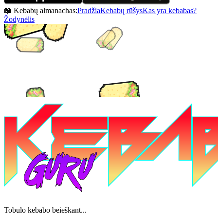
📖 Kebabų almanachas:
Pradžia
Kebabų rūšys
Kas yra kebabas?
Žodynėlis
Tobulo kebabo beieškant...