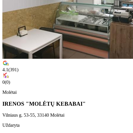
4.1
(
391
)
0
(
0
)
Molėtai
IRENOS "MOLĖTŲ KEBABAI"
Vilniaus g. 53-55, 33140 Molėtai
Uždaryta