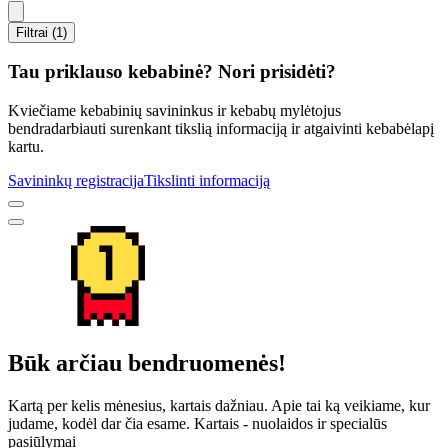
Filtrai (1)
Tau priklauso kebabinė? Nori prisidėti?
Kviečiame kebabinių savininkus ir kebabų mylėtojus
bendradarbiauti surenkant tikslią informaciją ir atgaivinti kebabėlapį
kartu.
Savininkų registracija
Tikslinti informaciją
Būk arčiau bendruomenės!
Kartą per kelis mėnesius, kartais dažniau. Apie tai ką veikiame, kur
judame, kodėl dar čia esame. Kartais - nuolaidos ir specialūs
pasiūlymai