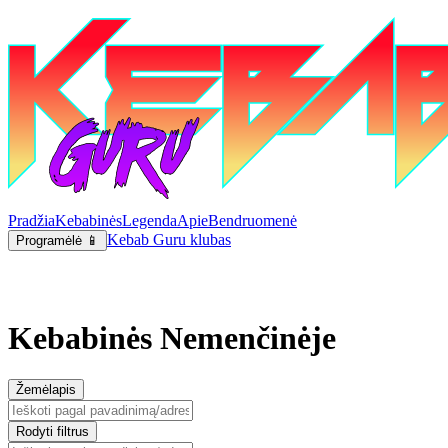
Pradžia
Kebabinės
Legenda
Apie
Bendruomenė
Kebab Guru klubas
Programėlė 📱
Kebabinės Nemenčinėje
Žemėlapis
Rodyti filtrus