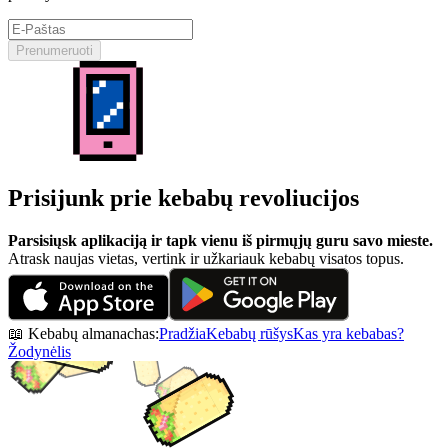
Prenumeruoti
Prisijunk prie kebabų revoliucijos
Parsisiųsk aplikaciją ir tapk vienu iš pirmųjų guru savo mieste.
Atrask naujas vietas, vertink ir užkariauk kebabų visatos topus.
📖 Kebabų almanachas:
Pradžia
Kebabų rūšys
Kas yra kebabas?
Žodynėlis