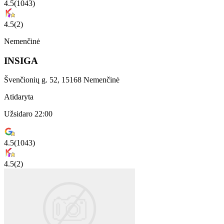
4.5
(
1043
)
4.5
(
2
)
Nemenčinė
INSIGA
Švenčionių g. 52, 15168 Nemenčinė
Atidaryta
Užsidaro 22:00
4.5
(
1043
)
4.5
(
2
)