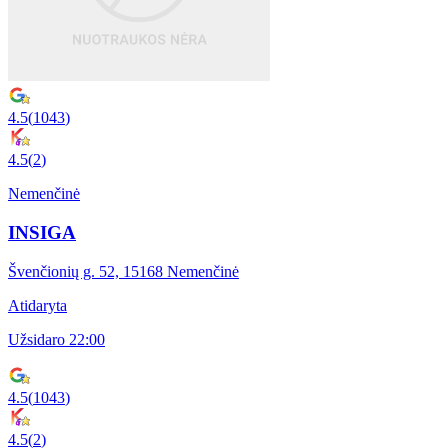
4.5
(
1043
)
4.5
(
2
)
Nemenčinė
INSIGA
Švenčionių g. 52, 15168 Nemenčinė
Atidaryta
Užsidaro 22:00
4.5
(
1043
)
4.5
(
2
)