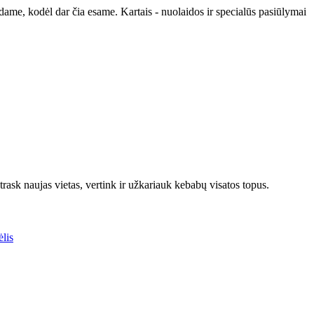
udame, kodėl dar čia esame. Kartais - nuolaidos ir specialūs pasiūlymai
rask naujas vietas, vertink ir užkariauk kebabų visatos topus.
lis