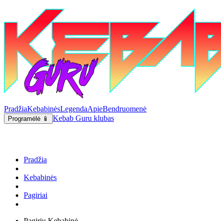
Pradžia
Kebabinės
Legenda
Apie
Bendruomenė
Kebab Guru klubas
Programėlė 📱
Pradžia
Kebabinės
Pagiriai
Pagirių Kebabinė