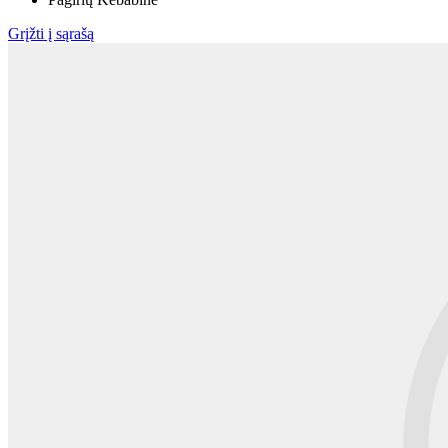
Grįžti į sąrašą