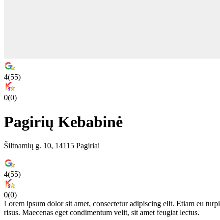
4
(
55
)
0
(
0
)
Pagirių Kebabinė
Šiltnamių g. 10, 14115 Pagiriai
4
(
55
)
0
(
0
)
Lorem ipsum dolor sit amet, consectetur adipiscing elit. Etiam eu turpis
risus. Maecenas eget condimentum velit, sit amet feugiat lectus.