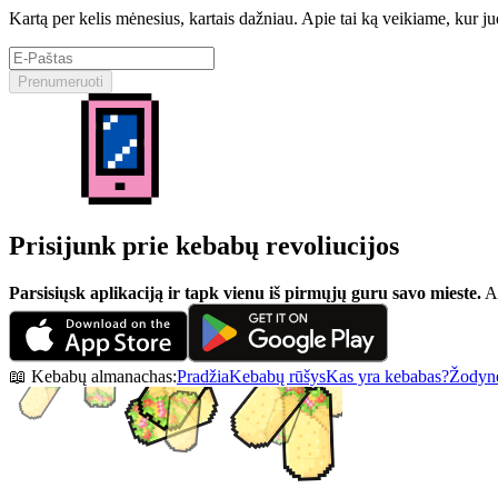
Kartą per kelis mėnesius, kartais dažniau. Apie tai ką veikiame, kur j
Prenumeruoti
Prisijunk prie kebabų revoliucijos
Parsisiųsk aplikaciją ir tapk vienu iš pirmųjų guru savo mieste.
At
📖 Kebabų almanachas:
Pradžia
Kebabų rūšys
Kas yra kebabas?
Žodynė