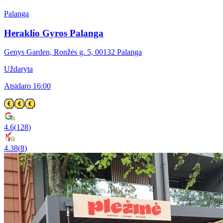
Palanga
Heraklio Gyros Palanga
Genys Garden, Ronžės g. 5, 00132 Palanga
Uždaryta
Atsidaro 16:00
4.6
(
128
)
4.38
(
8
)