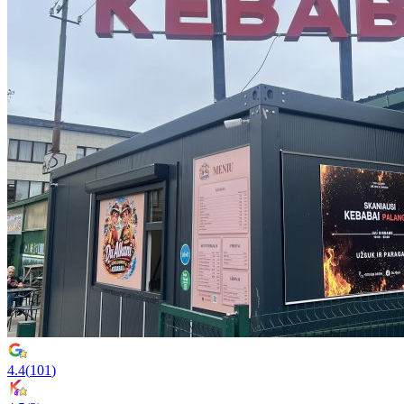
4.4
(
101
)