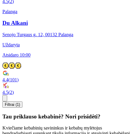
4.5
(
2
)
Palanga
Du Alkani
Senojo Turgaus g. 12, 00132 Palanga
Uždaryta
Atsidaro 10:00
4.4
(
101
)
4.5
(
2
)
Filtrai (1)
Tau priklauso kebabinė? Nori prisidėti?
Kviečiame kebabinių savininkus ir kebabų mylėtojus
bendradarbiauti surenkant tikslią informaciją ir atgaivinti kebabėlapį