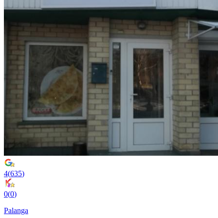
4
(
635
)
0
(
0
)
Palanga