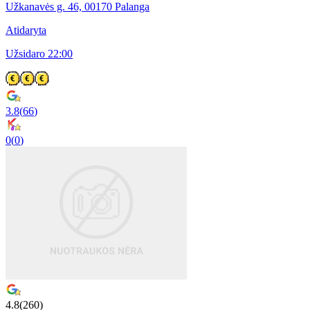
Užkanavės g. 46, 00170 Palanga
Atidaryta
Užsidaro 22:00
3.8
(
66
)
0
(
0
)
4.8
(
260
)