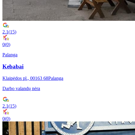
2.1
(
15
)
0
(
0
)
Palanga
Kebabai
Klaipėdos pl., 00163 68Palanga
Darbo valandų nėra
2.1
(
15
)
0
(
0
)