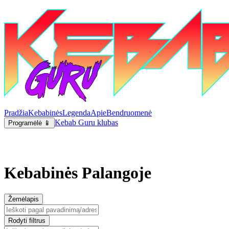
Pradžia
Kebabinės
Legenda
Apie
Bendruomenė
Kebab Guru klubas
Programėlė 📱
Kebabinės Palangoje
Žemėlapis
Rodyti filtrus