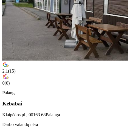
2.1
(
15
)
0
(
0
)
Palanga
Kebabai
Klaipėdos pl., 00163 68Palanga
Darbo valandų nėra