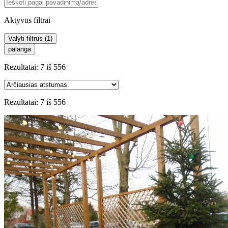
Aktyvūs filtrai
Valyti filtrus (
1
)
palanga
Rezultatai:
7
iš
556
Rezultatai:
7
iš
556