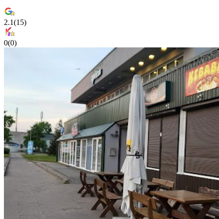
2.1
(
15
)
0
(
0
)