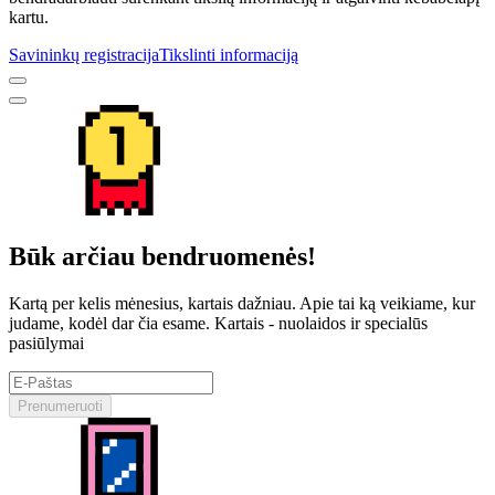
kartu.
Savininkų registracija
Tikslinti informaciją
Būk arčiau bendruomenės!
Kartą per kelis mėnesius, kartais dažniau. Apie tai ką veikiame, kur
judame, kodėl dar čia esame. Kartais - nuolaidos ir specialūs
pasiūlymai
Prenumeruoti