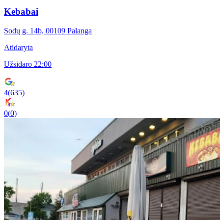
Kebabai
Sodų g. 14b, 00109 Palanga
Atidaryta
Užsidaro 22:00
4
(
635
)
0
(
0
)