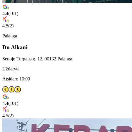
4.4
(
101
)
4.5
(
2
)
Palanga
Du Alkani
Senojo Turgaus g. 12, 00132 Palanga
Uždaryta
Atsidaro 10:00
4.4
(
101
)
4.5
(
2
)