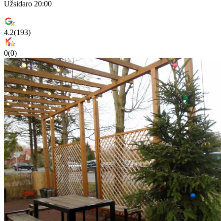
Užsidaro 20:00
4.2
(
193
)
0
(
0
)