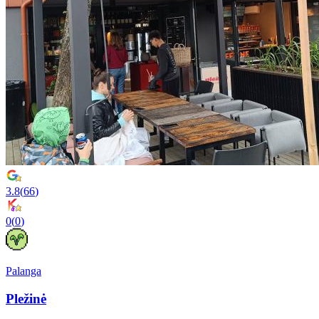
3.8
(
66
)
0
(
0
)
Palanga
Pležinė