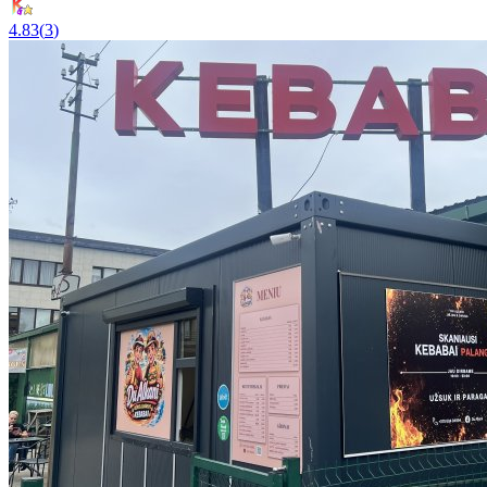
4.83
(
3
)