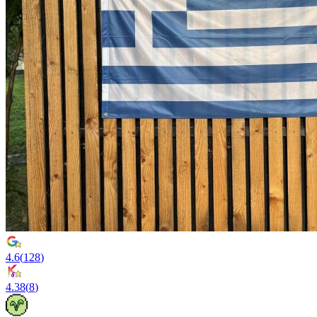
4.6
(
128
)
4.38
(
8
)