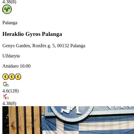
4.38
(
8
)
Palanga
Heraklio Gyros Palanga
Genys Garden, Ronžės g. 5, 00132 Palanga
Uždaryta
Atsidaro 16:00
4.6
(
128
)
4.38
(
8
)