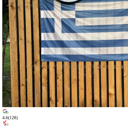
4.6
(
128
)