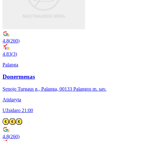
4.8
(
260
)
4.83
(
3
)
Palanga
Donermenas
Senojo Turgaus g., Palanga, 00133 Palangos m. sav.
Atidaryta
Užsidaro 21:00
4.8
(
260
)