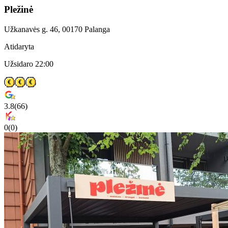
Pležinė
Užkanavės g. 46, 00170 Palanga
Atidaryta
Užsidaro 22:00
3.8
(
66
)
0
(
0
)