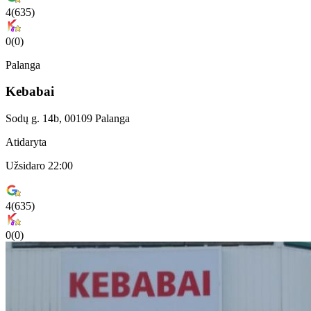
4
(
635
)
0
(
0
)
Palanga
Kebabai
Sodų g. 14b, 00109 Palanga
Atidaryta
Užsidaro 22:00
4
(
635
)
0
(
0
)