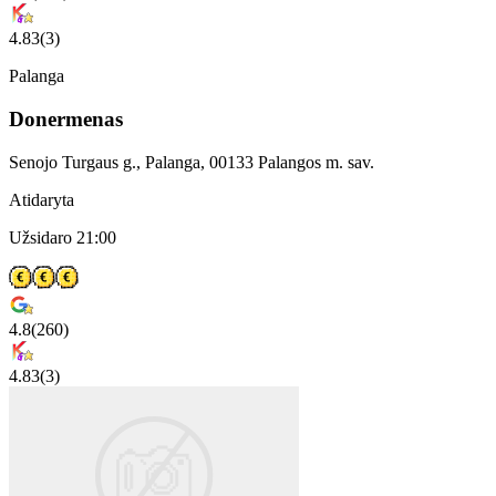
4.83
(
3
)
Palanga
Donermenas
Senojo Turgaus g., Palanga, 00133 Palangos m. sav.
Atidaryta
Užsidaro 21:00
4.8
(
260
)
4.83
(
3
)