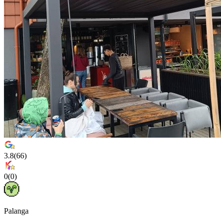
3.8
(
66
)
0
(
0
)
Palanga