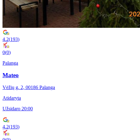
4.2
(
193
)
0
(
0
)
Palanga
Mateo
Vėžių g. 2, 00186 Palanga
Atidaryta
Užsidaro 20:00
4.2
(
193
)
0
(
0
)