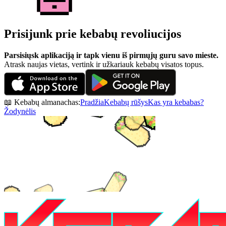
Prisijunk prie kebabų revoliucijos
Parsisiųsk aplikaciją ir tapk vienu iš pirmųjų guru savo mieste.
Atrask naujas vietas, vertink ir užkariauk kebabų visatos topus.
📖 Kebabų almanachas:
Pradžia
Kebabų rūšys
Kas yra kebabas?
Žodynėlis