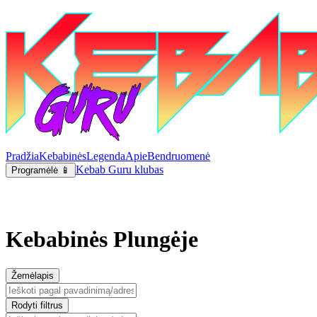
Pradžia
Kebabinės
Legenda
Apie
Bendruomenė
Kebab Guru klubas
Programėlė 📱
Kebabinės Plungėje
Žemėlapis
Rodyti filtrus