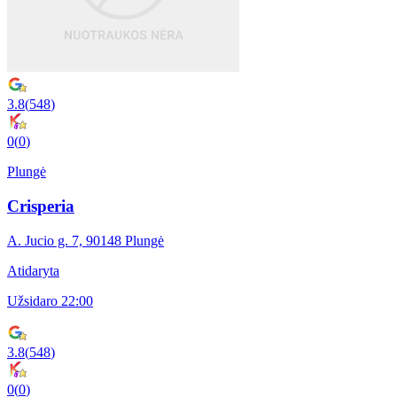
3.8
(
548
)
0
(
0
)
Plungė
Crisperia
A. Jucio g. 7, 90148 Plungė
Atidaryta
Užsidaro 22:00
3.8
(
548
)
0
(
0
)