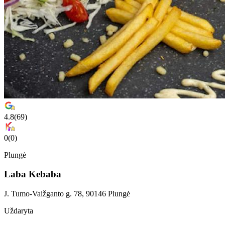
4.8
(
69
)
0
(
0
)
Plungė
Laba Kebaba
J. Tumo-Vaižganto g. 78, 90146 Plungė
Uždaryta