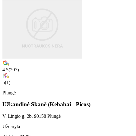
4.5
(
297
)
5
(
1
)
Plungė
Užkandinė Skanē (Kebabai - Picos)
V. Lingio g. 2b, 90158 Plungė
Uždaryta