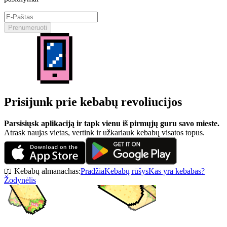
Prenumeruoti
Prisijunk prie kebabų revoliucijos
Parsisiųsk aplikaciją ir tapk vienu iš pirmųjų guru savo mieste.
Atrask naujas vietas, vertink ir užkariauk kebabų visatos topus.
📖 Kebabų almanachas:
Pradžia
Kebabų rūšys
Kas yra kebabas?
Žodynėlis