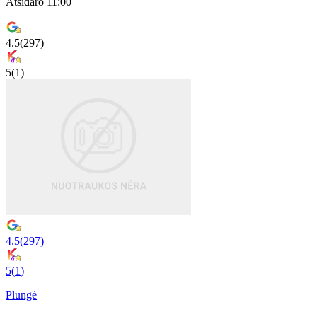
Atsidaro 11:00
4.5
(
297
)
5
(
1
)
4.5
(
297
)
5
(
1
)
Plungė