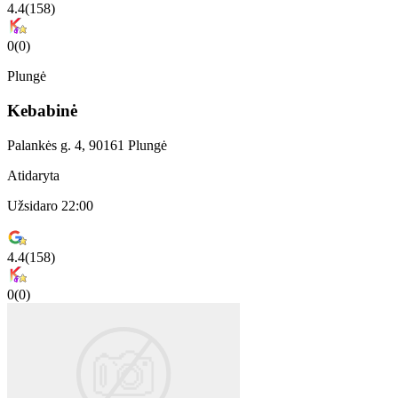
4.4
(
158
)
0
(
0
)
Plungė
Kebabinė
Palankės g. 4, 90161 Plungė
Atidaryta
Užsidaro 22:00
4.4
(
158
)
0
(
0
)