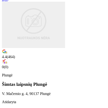
4.4
(
464
)
0
(
0
)
Plungė
Šimtas laipsnių Plungė
V. Mačernio g. 4, 90137 Plungė
Atidaryta