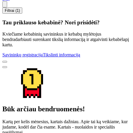
Filtrai (1)
Tau priklauso kebabinė? Nori prisidėti?
Kviečiame kebabinių savininkus ir kebabų mylėtojus
bendradarbiauti surenkant tikslią informaciją ir atgaivinti kebabėlapį
kartu.
Savininkų registracija
Tikslinti informaciją
Būk arčiau bendruomenės!
Kartą per kelis mėnesius, kartais dažniau. Apie tai ką veikiame, kur
judame, kodėl dar čia esame. Kartais - nuolaidos ir specialūs
pasiūlymai