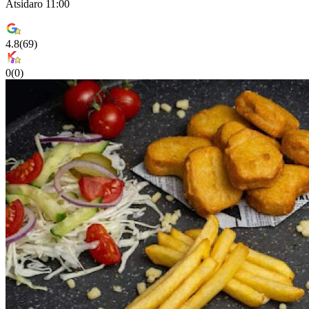
Atsidaro 11:00
4.8
(
69
)
0
(
0
)