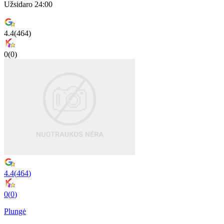
Užsidaro 24:00
4.4
(
464
)
0
(
0
)
4.4
(
464
)
0
(
0
)
Plungė