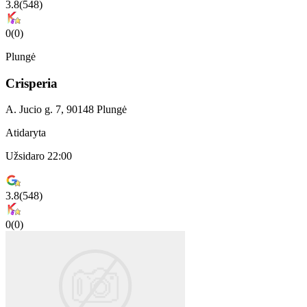
3.8
(
548
)
0
(
0
)
Plungė
Crisperia
A. Jucio g. 7, 90148 Plungė
Atidaryta
Užsidaro 22:00
3.8
(
548
)
0
(
0
)