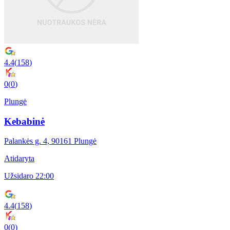
4.4
(
158
)
0
(
0
)
Plungė
Kebabinė
Palankės g. 4, 90161 Plungė
Atidaryta
Užsidaro 22:00
4.4
(
158
)
0
(
0
)