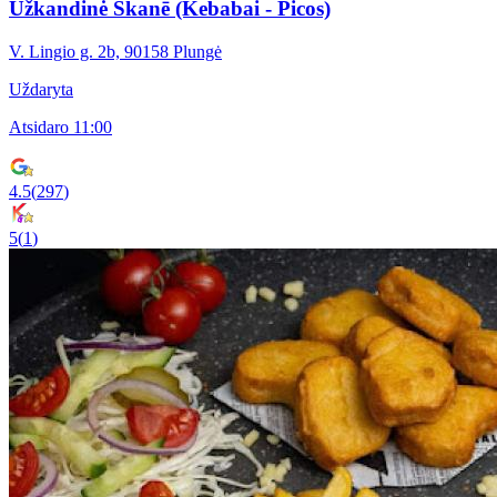
Užkandinė Skanē (Kebabai - Picos)
V. Lingio g. 2b, 90158 Plungė
Uždaryta
Atsidaro 11:00
4.5
(
297
)
5
(
1
)