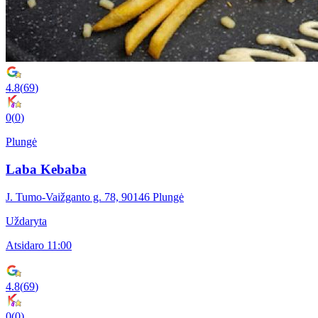
4.8
(
69
)
0
(
0
)
Plungė
Laba Kebaba
J. Tumo-Vaižganto g. 78, 90146 Plungė
Uždaryta
Atsidaro 11:00
4.8
(
69
)
0
(
0
)