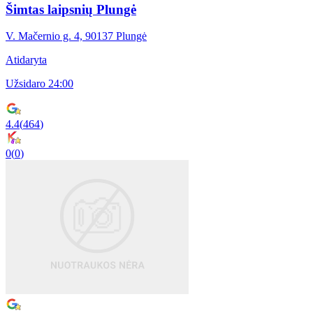
Šimtas laipsnių Plungė
V. Mačernio g. 4, 90137 Plungė
Atidaryta
Užsidaro 24:00
4.4
(
464
)
0
(
0
)