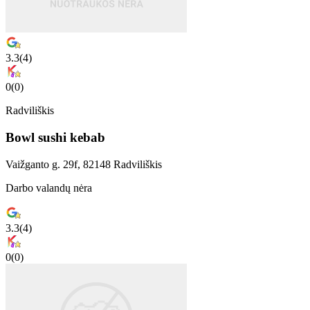
3.3
(
4
)
0
(
0
)
Radviliškis
Bowl sushi kebab
Vaižganto g. 29f, 82148 Radviliškis
Darbo valandų nėra
3.3
(
4
)
0
(
0
)