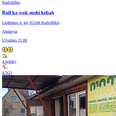
Radviliškis
Roll'ka wok sushi kebab
Gedimino g. 44, 82168 Radviliškis
Atidaryta
Užsidaro 21:00
4.6
(
846
)
4.5
(
2
)