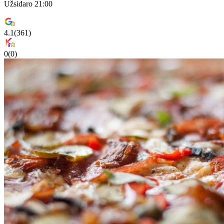
Užsidaro 21:00
4.1
(
361
)
0
(
0
)