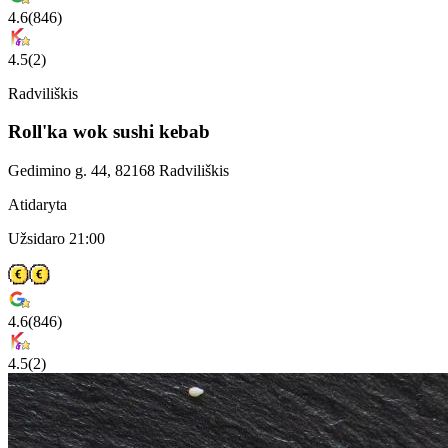
4.6
(
846
)
4.5
(
2
)
Radviliškis
Roll'ka wok sushi kebab
Gedimino g. 44, 82168 Radviliškis
Atidaryta
Užsidaro 21:00
4.6
(
846
)
4.5
(
2
)