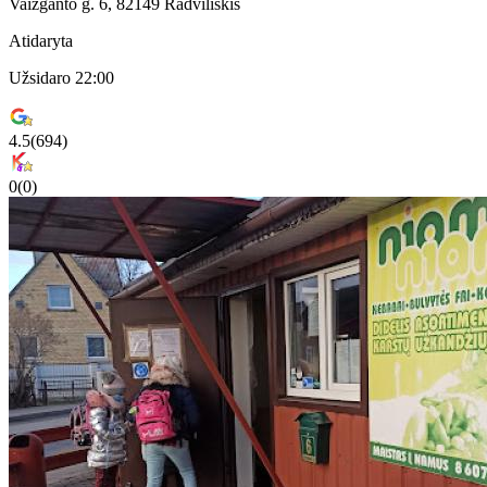
Vaižganto g. 6, 82149 Radviliškis
Atidaryta
Užsidaro 22:00
4.5
(
694
)
0
(
0
)