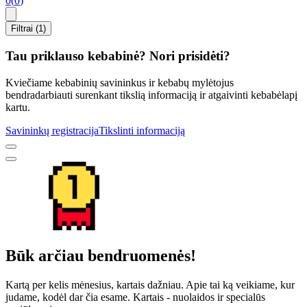
0
(
0
)
Filtrai (1)
Tau priklauso kebabinė? Nori prisidėti?
Kviečiame kebabinių savininkus ir kebabų mylėtojus
bendradarbiauti surenkant tikslią informaciją ir atgaivinti kebabėlapį
kartu.
Savininkų registracija
Tikslinti informaciją
Būk arčiau bendruomenės!
Kartą per kelis mėnesius, kartais dažniau. Apie tai ką veikiame, kur
judame, kodėl dar čia esame. Kartais - nuolaidos ir specialūs