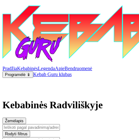
Pradžia
Kebabinės
Legenda
Apie
Bendruomenė
Kebab Guru klubas
Programėlė 📱
Kebabinės Radviliškyje
Žemėlapis
Rodyti filtrus