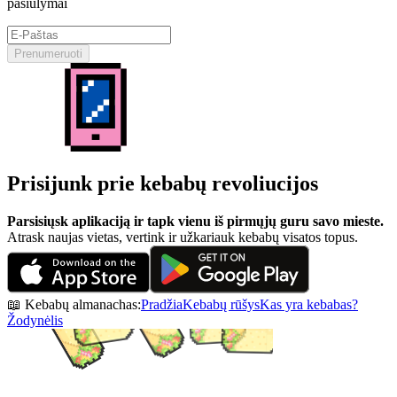
pasiūlymai
Prenumeruoti
Prisijunk prie kebabų revoliucijos
Parsisiųsk aplikaciją ir tapk vienu iš pirmųjų guru savo mieste.
Atrask naujas vietas, vertink ir užkariauk kebabų visatos topus.
📖 Kebabų almanachas:
Pradžia
Kebabų rūšys
Kas yra kebabas?
Žodynėlis