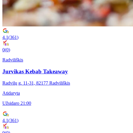
4.1
(
361
)
0
(
0
)
Radviliškis
Jurvikas Kebab Takeaway
Radvilų g. 11-31, 82177 Radviliškis
Atidaryta
Užsidaro 21:00
4.1
(
361
)
0
(
0
)