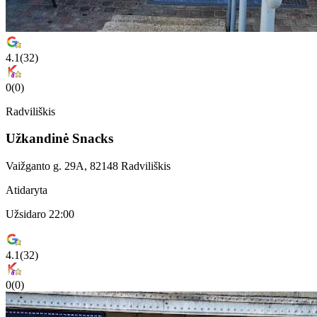
4.1
(
32
)
0
(
0
)
Radviliškis
Užkandinė Snacks
Vaižganto g. 29A, 82148 Radviliškis
Atidaryta
Užsidaro 22:00
4.1
(
32
)
0
(
0
)