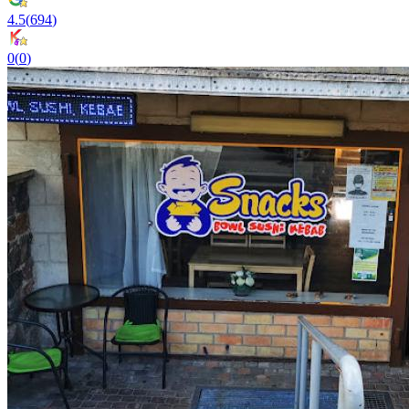
4.5
(
694
)
0
(
0
)