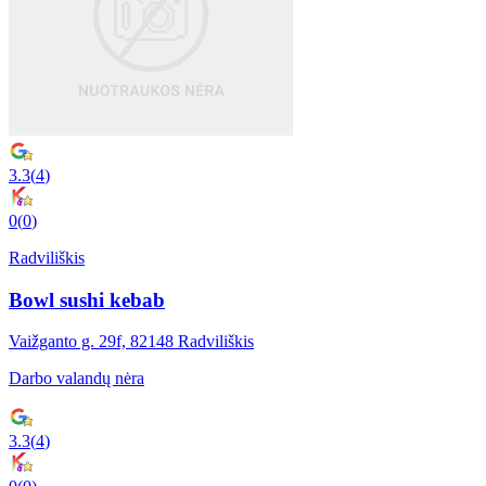
3.3
(
4
)
0
(
0
)
Radviliškis
Bowl sushi kebab
Vaižganto g. 29f, 82148 Radviliškis
Darbo valandų nėra
3.3
(
4
)