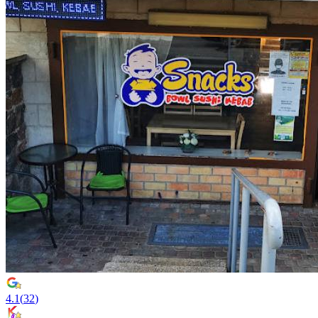
4.1
(
32
)