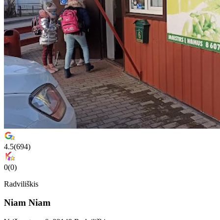
4.5
(
694
)
0
(
0
)
Radviliškis
Niam Niam