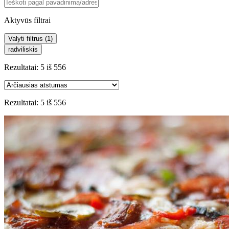
Aktyvūs filtrai
Valyti filtrus (
1
)
radviliskis
Rezultatai:
5
iš
556
Rezultatai:
5
iš
556