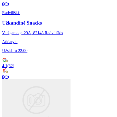
0
(
0
)
Radviliškis
Užkandinė Snacks
Vaižganto g. 29A, 82148 Radviliškis
Atidaryta
Užsidaro 22:00
4.1
(
32
)
0
(
0
)