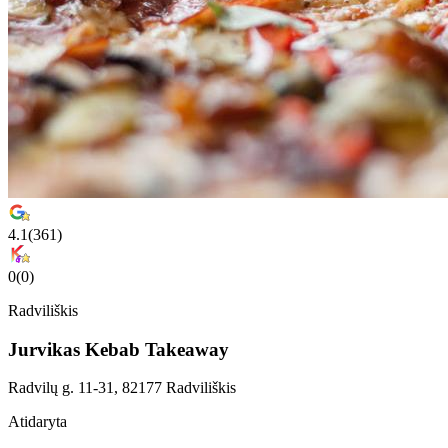
4.1
(
361
)
0
(
0
)
Radviliškis
Jurvikas Kebab Takeaway
Radvilų g. 11-31, 82177 Radviliškis
Atidaryta