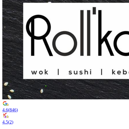
4.6
(
846
)
4.5
(
2
)