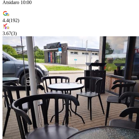
Atsidaro 10:00
4.4
(
192
)
3.67
(
3
)