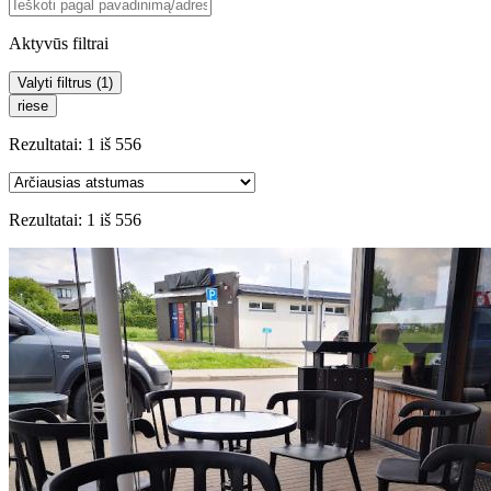
Aktyvūs filtrai
Valyti filtrus (
1
)
riese
Rezultatai:
1
iš
556
Rezultatai:
1
iš
556