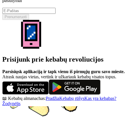
pasiūlymai
Prenumeruoti
Prisijunk prie kebabų revoliucijos
Parsisiųsk aplikaciją ir tapk vienu iš pirmųjų guru savo mieste.
Atrask naujas vietas, vertink ir užkariauk kebabų visatos topus.
📖 Kebabų almanachas:
Pradžia
Kebabų rūšys
Kas yra kebabas?
Žodynėlis