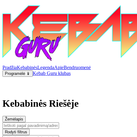
Pradžia
Kebabinės
Legenda
Apie
Bendruomenė
Kebab Guru klubas
Programėlė 📱
Kebabinės Riešėje
Žemėlapis
Rodyti filtrus