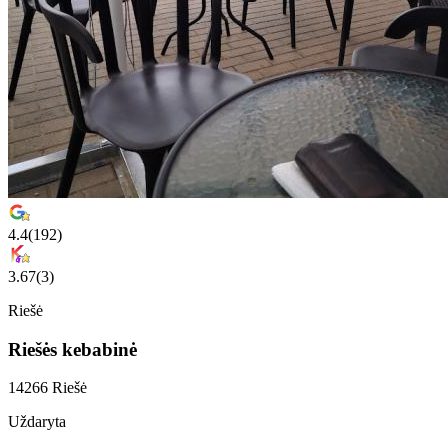
4.4
(
192
)
3.67
(
3
)
Riešė
Riešės kebabinė
14266 Riešė
Uždaryta