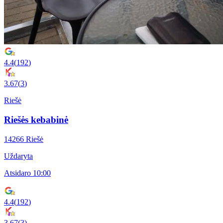
4.4
(
192
)
3.67
(
3
)
Riešė
Riešės kebabinė
14266 Riešė
Uždaryta
Atsidaro 10:00
4.4
(
192
)
3.67
(
3
)