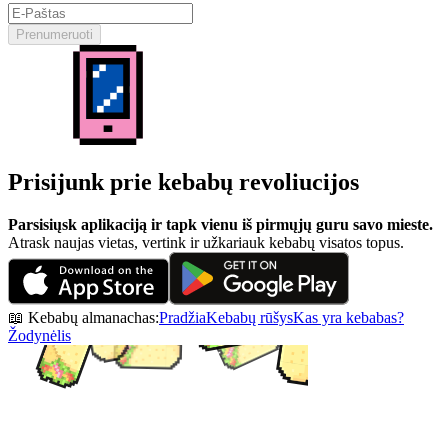
Prenumeruoti
Prisijunk prie kebabų revoliucijos
Parsisiųsk aplikaciją ir tapk vienu iš pirmųjų guru savo mieste.
Atrask naujas vietas, vertink ir užkariauk kebabų visatos topus.
📖 Kebabų almanachas:
Pradžia
Kebabų rūšys
Kas yra kebabas?
Žodynėlis