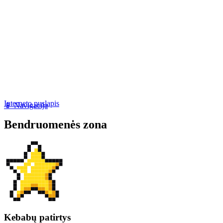
Interneto puslapis
📱 Navigacija
Bendruomenės zona
Kebabų patirtys