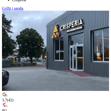
Grįžti į sąrašą
3.7
(
42
)
0
(
)