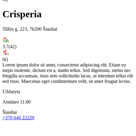
Crisperia
Tilžės g. 223, 76200 Šiauliai
3.7
(
42
)
0
(
)
Lorem ipsum dolor sit amet, consectetur adipiscing elit. Etiam eu
turpis molestie, dictum est a, mattis tellus. Sed dignissim, metus nec
fringilla accumsan, risus sem sollicitudin lacus, ut interdum tellus elit
sed risus. Maecenas eget condimentum velit, sit amet feugiat lectus.
Uždaryta
Atsidaro 11:00
Šiauliai
+370 640 22229