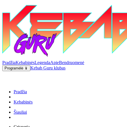
Pradžia
Kebabinės
Legenda
Apie
Bendruomenė
Kebab Guru klubas
Programėlė 📱
Pradžia
Kebabinės
Šiauliai
Crisperia