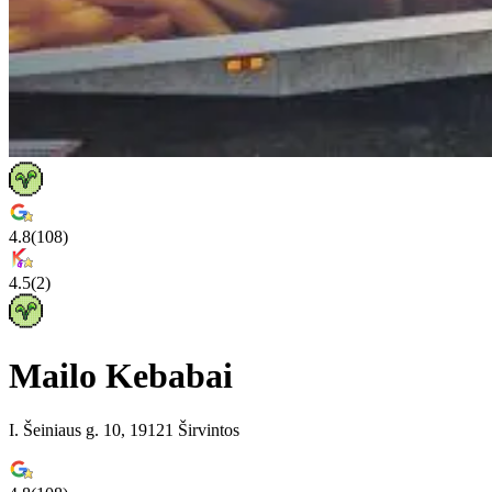
4.8
(
108
)
4.5
(
2
)
Mailo Kebabai
I. Šeiniaus g. 10, 19121 Širvintos