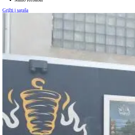
Grįžti į sąrašą