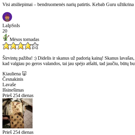
Visi atsiliepimai – bendruomenės narių patirtis. Kebab Guru užtikrina 
LaIpSnIs
20
Mėsos tornadas
Širvintų pažiba! :) Didelis ir skanus už padorią kainą! Skanus lavašas,
kad valgiau po geros valandos, tai jau spėjo atšalti, tad jaučiu, būtų
Kiauliena 🐷
Česnakinis
Lavaše
Išsinešimas
Prieš 254 dienas
Prieš 254 dienas