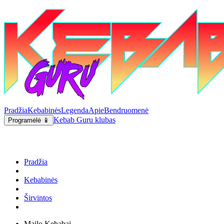
Pradžia
Kebabinės
Legenda
Apie
Bendruomenė
Kebab Guru klubas
Programėlė 📱
Pradžia
Kebabinės
Širvintos
Mailo Kebabai