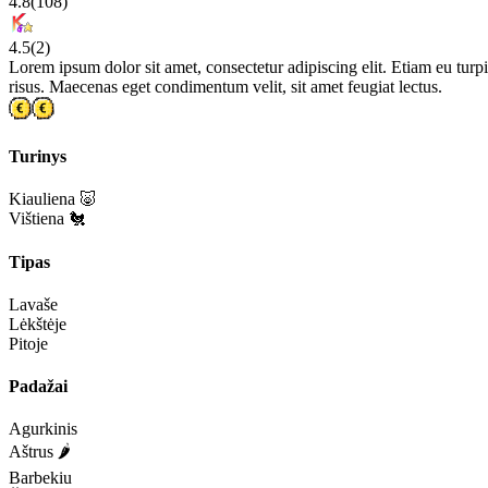
4.8
(
108
)
4.5
(
2
)
Lorem ipsum dolor sit amet, consectetur adipiscing elit. Etiam eu turpis
risus. Maecenas eget condimentum velit, sit amet feugiat lectus.
Turinys
Kiauliena 🐷
Vištiena 🐔
Tipas
Lavaše
Lėkštėje
Pitoje
Padažai
Agurkinis
Aštrus 🌶️
Barbekiu