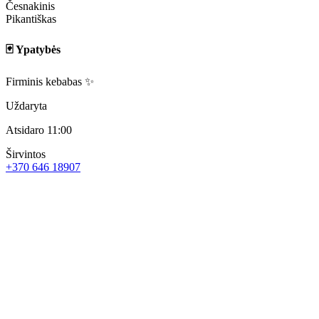
Česnakinis
Pikantiškas
🃏 Ypatybės
Firminis kebabas ✨
Uždaryta
Atsidaro 11:00
Širvintos
+370 646 18907