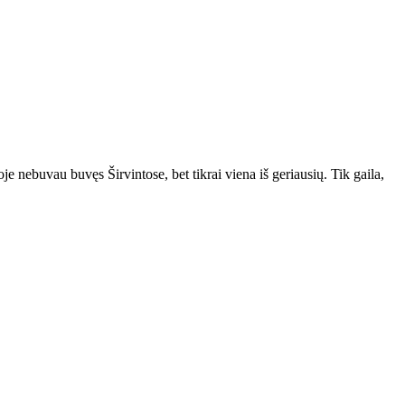
e nebuvau buvęs Širvintose, bet tikrai viena iš geriausių. Tik gaila,