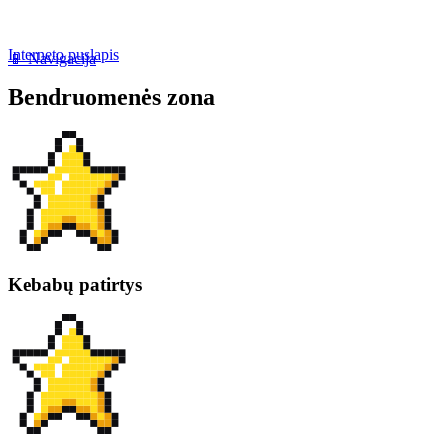
Interneto puslapis
📱 Navigacija
Bendruomenės zona
Kebabų patirtys