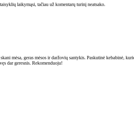
taisyklių laikymąsi, tačiau už komentarų turinį neatsako.
 skani mėsa, geras mėsos ir daržovių santykis. Paskutinė kebabinė, kurioj
 buvęs dar geresnis. Rekomenduoju!