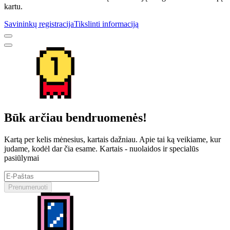
kartu.
Savininkų registracija
Tikslinti informaciją
Būk arčiau bendruomenės!
Kartą per kelis mėnesius, kartais dažniau. Apie tai ką veikiame, kur
judame, kodėl dar čia esame. Kartais - nuolaidos ir specialūs
pasiūlymai
Prenumeruoti