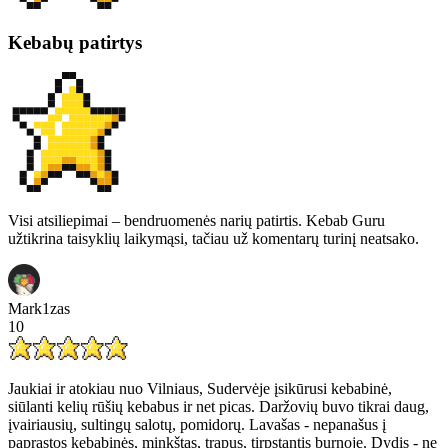
Kebabų patirtys
Visi atsiliepimai – bendruomenės narių patirtis. Kebab Guru
užtikrina taisyklių laikymąsi, tačiau už komentarų turinį neatsako.
Mark1zas
10
Jaukiai ir atokiau nuo Vilniaus, Sudervėje įsikūrusi kebabinė,
siūlanti kelių rūšių kebabus ir net picas. Daržovių buvo tikrai daug,
įvairiausių, sultingų salotų, pomidorų. Lavašas - nepanašus į
paprastos kebabinės, minkštas, trapus, tirpstantis burnoje. Dydis - ne