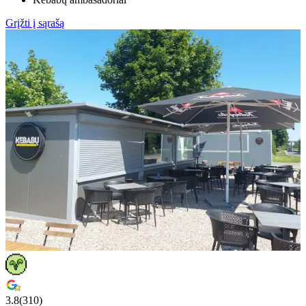
Grįžti į sąrašą
3.8
(
310
)