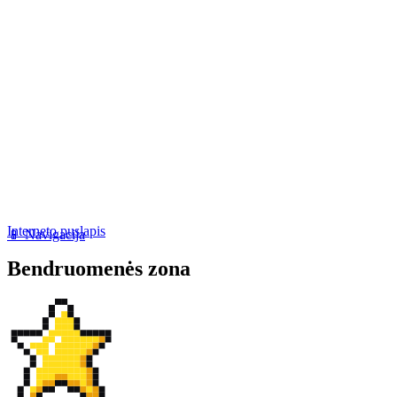
Interneto puslapis
📱 Navigacija
Bendruomenės zona