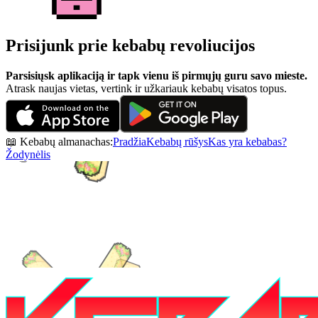
Prisijunk prie kebabų revoliucijos
Parsisiųsk aplikaciją ir tapk vienu iš pirmųjų guru savo mieste.
Atrask naujas vietas, vertink ir užkariauk kebabų visatos topus.
📖 Kebabų almanachas:
Pradžia
Kebabų rūšys
Kas yra kebabas?
Žodynėlis