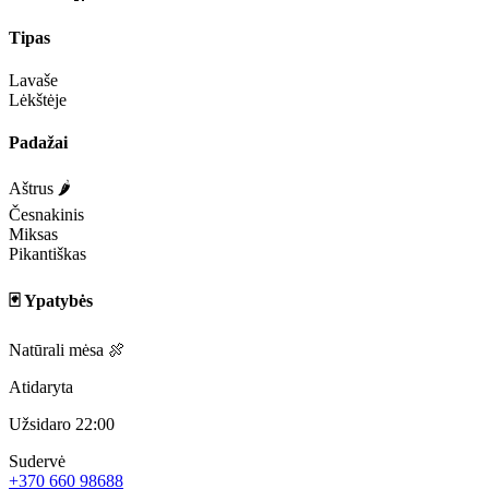
Tipas
Lavaše
Lėkštėje
Padažai
Aštrus 🌶️
Česnakinis
Miksas
Pikantiškas
🃏 Ypatybės
Natūrali mėsa 🍖
Atidaryta
Užsidaro 22:00
Sudervė
+370 660 98688