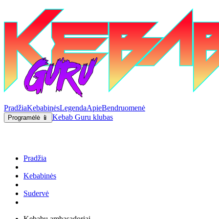
Pradžia
Kebabinės
Legenda
Apie
Bendruomenė
Kebab Guru klubas
Programėlė 📱
Pradžia
Kebabinės
Sudervė
Kebabų ambasadoriai