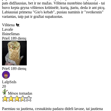
pats didžiausias, bet ir ne mažas. Vištiena nustebino labiausiai - tai
buvo kepta gryna vištienos krūtinėlė, kurią, įtariu, deda ir ant picų.
Labiausiai primena "Gio's kebab", pusiau naminis ir "sveikesnis"
variantas, taip pat ir gražiai supakuotas.
Vištiena 🐔
Lavaše
Išsinešimas
Prieš 189 dienų
Prieš 189 dienų
LaIpSnIs
20
Mėsos tornadas
Paemiau su jautiena, cesnakiniu padazu dideli lavase, tai jautiena