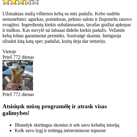
Užsisakiau mažą vištienos kebą su mix padažu. Kebo sudėtis
nenustebino: agurkas, pomidoras, pekino salota ir žiupsnelis rausvo
svogūno. Ingredientų kiekis subalansuotas, lavašas gražiai apkepas
ir traškus. Kas nuvylė tai labaaai didelis kiekis padažo. Vežantis
kebą toliau garantuotai permirks. Susivalgė skaniai. Intriguoja
užsukti kitą katą spec padažai, kurių deja dar neturėjo.
Vietoje
Prieš 772 dienas
Prieš 772 dienas
Atsisiųsk mūsų programėlę ir atrask visas
galimybes!
Išbandyk skirtingus skonius ir sek savo kebabų istoriją
Kelk savo lygį ir reitingą mėnesiniuose topuose