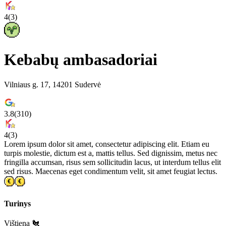
4
(
3
)
Kebabų ambasadoriai
Vilniaus g. 17, 14201 Sudervė
3.8
(
310
)
4
(
3
)
Lorem ipsum dolor sit amet, consectetur adipiscing elit. Etiam eu
turpis molestie, dictum est a, mattis tellus. Sed dignissim, metus nec
fringilla accumsan, risus sem sollicitudin lacus, ut interdum tellus elit
sed risus. Maecenas eget condimentum velit, sit amet feugiat lectus.
Turinys
Vištiena 🐔