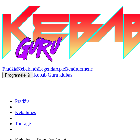
Pradžia
Kebabinės
Legenda
Apie
Bendruomenė
Kebab Guru klubas
Programėlė 📱
Pradžia
Kebabinės
Tauragė
Kebabai J.Tumo-Vaižganto