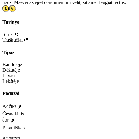
risus. Maecenas eget condimentum velit, sit amet feugiat lectus.
Turinys
Sūris 🧀
Traškučiai 🍟
Tipas
Bandelėje
Dėžutėje
Lavaše
Lėkštėje
Padažai
Adžika 🌶️
Česnakinis
Čili 🌶️
Pikantiškas
Atidaryta