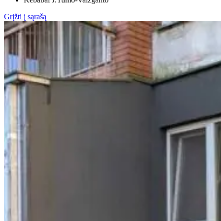
Grįžti į sąrašą