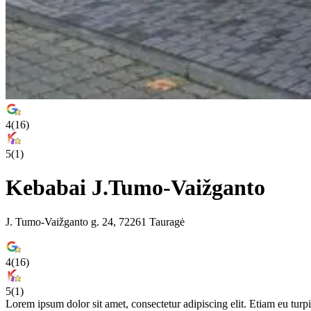
4
(
16
)
5
(
1
)
Kebabai J.Tumo-Vaižganto
J. Tumo-Vaižganto g. 24, 72261 Tauragė
4
(
16
)
5
(
1
)
Lorem ipsum dolor sit amet, consectetur adipiscing elit. Etiam eu turpis