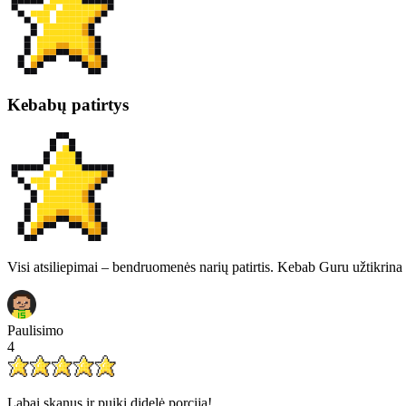
Kebabų patirtys
Visi atsiliepimai – bendruomenės narių patirtis. Kebab Guru užtikrina 
Paulisimo
4
Labai skanus ir puiki didelė porcija!