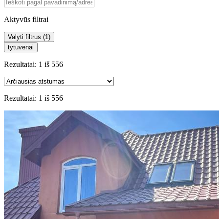
Aktyvūs filtrai
Valyti filtrus (
1
)
tytuvenai
Rezultatai:
1
iš
556
Rezultatai:
1
iš
556