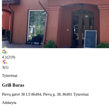
4.1
(
219
)
3
(
1
)
Tytuvėnai
Grill Baras
Pievų gatvė 38 LT-86494, Pievų g. 38, 86491 Tytuvėnai
Atidaryta