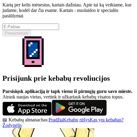
Kartą per kelis mėnesius, kartais dažniau. Apie tai ką veikiame, kur
judame, kodėl dar čia esame. Kartais - nuolaidos ir specialūs
pasiūlymai
Prenumeruoti
Prisijunk prie kebabų revoliucijos
Parsisiųsk aplikaciją ir tapk vienu iš pirmųjų guru savo mieste.
Atrask naujas vietas, vertink ir užkariauk kebabų visatos topus.
📖 Kebabų almanachas:
Pradžia
Kebabų rūšys
Kas yra kebabas?
Žodynėlis