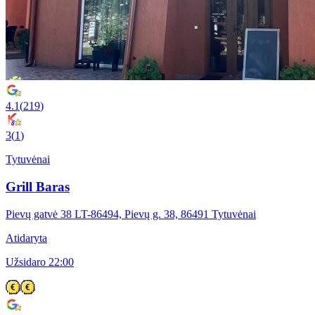
4.1
(
219
)
3
(
1
)
Tytuvėnai
Grill Baras
Pievų gatvė 38 LT-86494, Pievų g. 38, 86491 Tytuvėnai
Atidaryta
Užsidaro 22:00