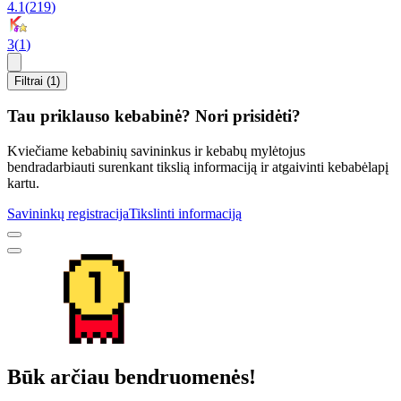
4.1
(
219
)
3
(
1
)
Filtrai (1)
Tau priklauso kebabinė? Nori prisidėti?
Kviečiame kebabinių savininkus ir kebabų mylėtojus
bendradarbiauti surenkant tikslią informaciją ir atgaivinti kebabėlapį
kartu.
Savininkų registracija
Tikslinti informaciją
Būk arčiau bendruomenės!