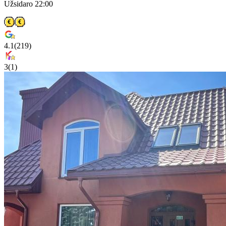
Užsidaro 22:00
4.1
(
219
)
3
(
1
)