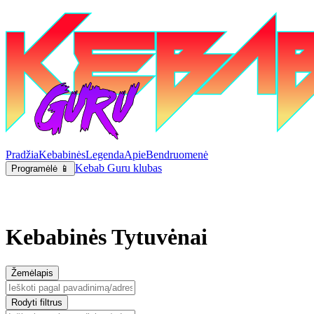
Pradžia
Kebabinės
Legenda
Apie
Bendruomenė
Kebab Guru klubas
Programėlė 📱
Kebabinės Tytuvėnai
Žemėlapis
Rodyti filtrus