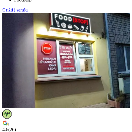
Grįžti į sąrašą
4.6
(
26
)