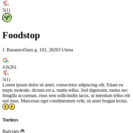
5
(
1
)
Foodstop
J. Basanavičiaus g. 102, 28203 Utena
4.6
(
26
)
5
(
1
)
Lorem ipsum dolor sit amet, consectetur adipiscing elit. Etiam eu
turpis molestie, dictum est a, mattis tellus. Sed dignissim, metus nec
fringilla accumsan, risus sem sollicitudin lacus, ut interdum tellus elit
sed risus. Maecenas eget condimentum velit, sit amet feugiat lectus.
Turinys
Bulvytės 🍟