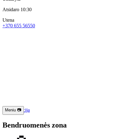
Atsidaro 10:30
Utena
+370 655 56550
📱 Navigacija
Meniu 📷
Bendruomenės zona