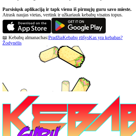
Parsisiųsk aplikaciją ir tapk vienu iš pirmųjų guru savo mieste.
Atrask naujas vietas, vertink ir užkariauk kebabų visatos topus.
📖 Kebabų almanachas:
Pradžia
Kebabų rūšys
Kas yra kebabas?
Žodynėlis