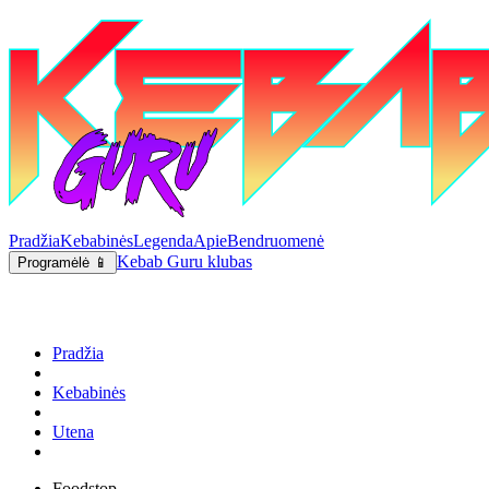
Pradžia
Kebabinės
Legenda
Apie
Bendruomenė
Kebab Guru klubas
Programėlė 📱
Pradžia
Kebabinės
Utena
Foodstop