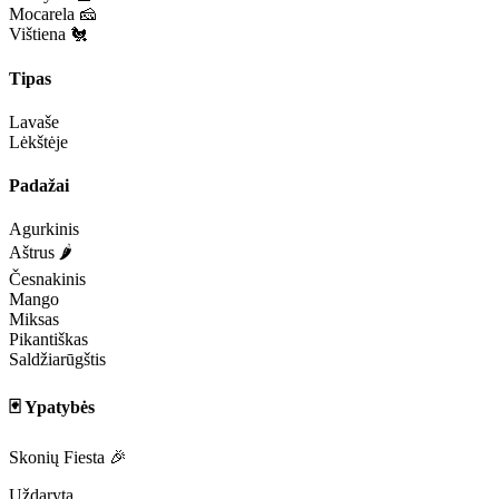
Mocarela 🧀
Vištiena 🐔
Tipas
Lavaše
Lėkštėje
Padažai
Agurkinis
Aštrus 🌶️
Česnakinis
Mango
Miksas
Pikantiškas
Saldžiarūgštis
🃏 Ypatybės
Skonių Fiesta 🎉
Uždaryta