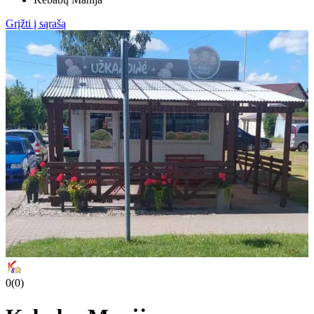
Grįžti į sąrašą
0
(
0
)