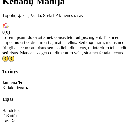
Kebabų Manija
Topolių g. 7-1, Venta, 85321 Akmenės r. sav.
0
(
0
)
Lorem ipsum dolor sit amet, consectetur adipiscing elit. Etiam eu
turpis molestie, dictum est a, mattis tellus. Sed dignissim, metus nec
fringilla accumsan, risus sem sollicitudin lacus, ut interdum tellus elit
sed risus. Maecenas eget condimentum velit, sit amet feugiat lectus.
Turinys
Jautiena 🐂
Kalakutiena 🦃
Tipas
Bandelėje
Dėžutėje
Lavaše