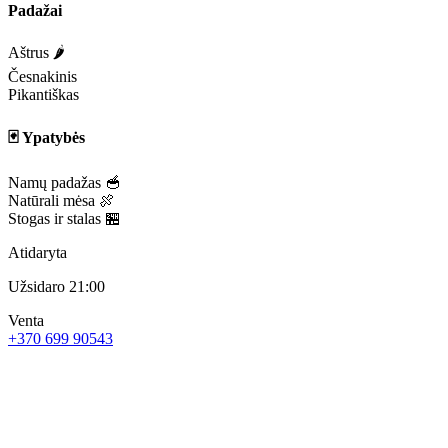
Padažai
Aštrus 🌶️
Česnakinis
Pikantiškas
🃏 Ypatybės
Namų padažas 🥣
Natūrali mėsa 🍖
Stogas ir stalas 🏪
Atidaryta
Užsidaro 21:00
Venta
+370 699 90543