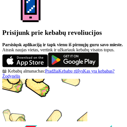
Prisijunk prie kebabų revoliucijos
Parsisiųsk aplikaciją ir tapk vienu iš pirmųjų guru savo mieste.
Atrask naujas vietas, vertink ir užkariauk kebabų visatos topus.
📖 Kebabų almanachas:
Pradžia
Kebabų rūšys
Kas yra kebabas?
Žodynėlis