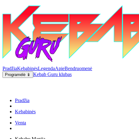
Pradžia
Kebabinės
Legenda
Apie
Bendruomenė
Kebab Guru klubas
Programėlė 📱
Pradžia
Kebabinės
Venta
Kebabų Manija