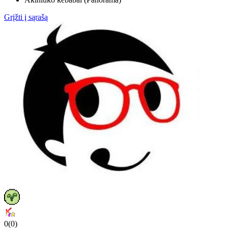
Grįžti į sąrašą
0
(
0
)