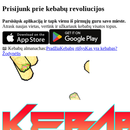
Prisijunk prie kebabų revoliucijos
Parsisiųsk aplikaciją ir tapk vienu iš pirmųjų guru savo mieste.
Atrask naujas vietas, vertink ir užkariauk kebabų visatos topus.
📖 Kebabų almanachas:
Pradžia
Kebabų rūšys
Kas yra kebabas?
Žodynėlis