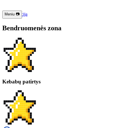
📱 Navigacija
Meniu 📷
Bendruomenės zona
Kebabų patirtys