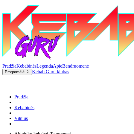
Pradžia
Kebabinės
Legenda
Apie
Bendruomenė
Kebab Guru klubas
Programėlė 📱
Pradžia
Kebabinės
Vilnius
Akiniuko kebabai (Panorama)