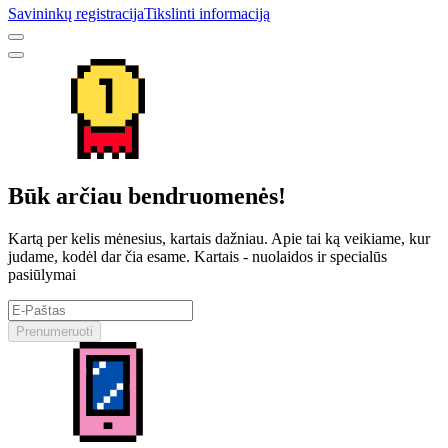
Savininkų registracija
Tikslinti informaciją
Būk arčiau bendruomenės!
Kartą per kelis mėnesius, kartais dažniau. Apie tai ką veikiame, kur
judame, kodėl dar čia esame. Kartais - nuolaidos ir specialūs
pasiūlymai
Prenumeruoti