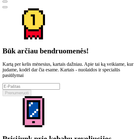
Būk arčiau bendruomenės!
Kartą per kelis mėnesius, kartais dažniau. Apie tai ką veikiame, kur
judame, kodėl dar čia esame. Kartais - nuolaidos ir specialūs
pasiūlymai
Prenumeruoti
Prisijunk prie kebabų revoliucijos