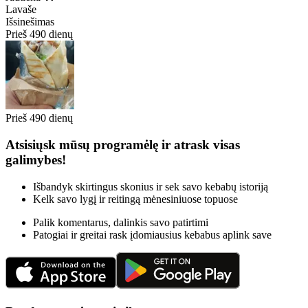
Lavaše
Išsinešimas
Prieš 490 dienų
Prieš 490 dienų
Atsisiųsk mūsų programėlę ir atrask visas
galimybes!
Išbandyk skirtingus skonius ir sek savo kebabų istoriją
Kelk savo lygį ir reitingą mėnesiniuose topuose
Palik komentarus, dalinkis savo patirtimi
Patogiai ir greitai rask įdomiausius kebabus aplink save