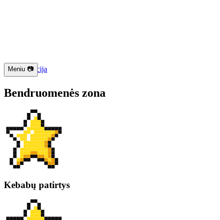
📱 Navigacija
Meniu 📷
Bendruomenės zona
Kebabų patirtys