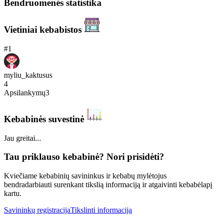
Bendruomenės statistika
Vietiniai kebabistos
#
1
myliu_kaktusus
4
Apsilankymų
3
Kebabinės suvestinė
Jau greitai...
Tau priklauso kebabinė? Nori prisidėti?
Kviečiame kebabinių savininkus ir kebabų mylėtojus
bendradarbiauti surenkant tikslią informaciją ir atgaivinti kebabėlapį
kartu.
Savininkų registracija
Tikslinti informaciją