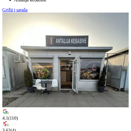
Grįžti į sąrašą
4.1
(
110
)
3.62
(
4
)