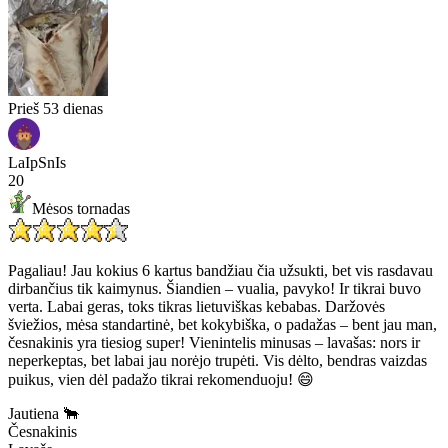
Prieš 53 dienas
LaIpSnIs
20
Mėsos tornadas
Pagaliau! Jau kokius 6 kartus bandžiau čia užsukti, bet vis rasdavau
dirbančius tik kaimynus. Šiandien – vualia, pavyko! Ir tikrai buvo
verta. Labai geras, toks tikras lietuviškas kebabas. Daržovės
šviežios, mėsa standartinė, bet kokybiška, o padažas – bent jau man,
česnakinis yra tiesiog super! Vienintelis minusas – lavašas: nors ir
neperkeptas, bet labai jau norėjo trupėti. Vis dėlto, bendras vaizdas
puikus, vien dėl padažo tikrai rekomenduoju! 😄
Jautiena 🐂
Česnakinis