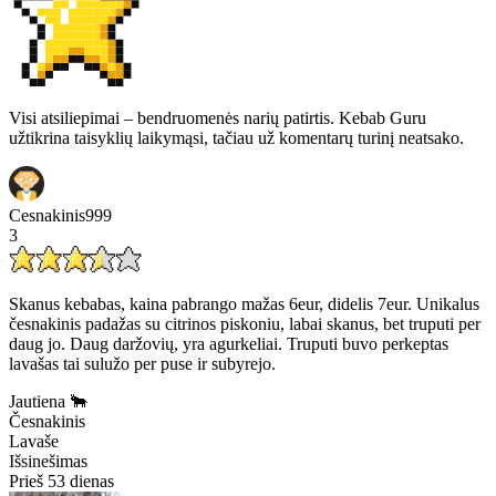
Visi atsiliepimai – bendruomenės narių patirtis. Kebab Guru
užtikrina taisyklių laikymąsi, tačiau už komentarų turinį neatsako.
Cesnakinis999
3
Skanus kebabas, kaina pabrango mažas 6eur, didelis 7eur. Unikalus
česnakinis padažas su citrinos piskoniu, labai skanus, bet truputi per
daug jo. Daug daržovių, yra agurkeliai. Truputi buvo perkeptas
lavašas tai sulužo per puse ir subyrejo.
Jautiena 🐂
Česnakinis
Lavaše
Išsinešimas
Prieš 53 dienas