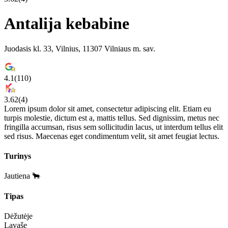
Antalija kebabine
Juodasis kl. 33, Vilnius, 11307 Vilniaus m. sav.
4.1
(
110
)
3.62
(
4
)
Lorem ipsum dolor sit amet, consectetur adipiscing elit. Etiam eu
turpis molestie, dictum est a, mattis tellus. Sed dignissim, metus nec
fringilla accumsan, risus sem sollicitudin lacus, ut interdum tellus elit
sed risus. Maecenas eget condimentum velit, sit amet feugiat lectus.
Turinys
Jautiena 🐂
Tipas
Dėžutėje
Lavaše