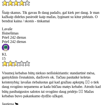
Šiaip skanus. Tik gavau lb daug padažo, gal kiek per daug. Ir man
kažkaip didelus pasirodė kaip mažas, lyginant su kitur pirktais. O
bendrai kaina / skonis - tinkamai
Lavaše
Išsinešimas
Prieš 242 dienas
Prieš 242 dienas
KL
15
Visumoj kebabas būtų niekuo neišsiskiriantis: standartinė mėsa,
gamyklinis česnakinis, daržovės ok. Tačiau pasitaikė keletas
keistenybių: lavašas riebaluotas gal kad gražiau apkeptų 🤷‍♂️ o tiek
daug svogūno nepamenu ar kada būčiau matęs kebabe. Atrodo kad
būtų pasibaigusios salotos tai svogūno daug pridėjo 😮‍💨 Mažas
kebabas buvo pakankamo dydžio užkąsti.
Jautiena 🐂