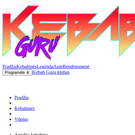
Pradžia
Kebabinės
Legenda
Apie
Bendruomenė
Kebab Guru klubas
Programėlė 📱
Pradžia
Kebabinės
Vilnius
Antalija kebabine