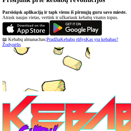
Parsisiųsk aplikaciją ir tapk vienu iš pirmųjų guru savo mieste.
Atrask naujas vietas, vertink ir užkariauk kebabų visatos topus.
📖 Kebabų almanachas:
Pradžia
Kebabų rūšys
Kas yra kebabas?
Žodynėlis