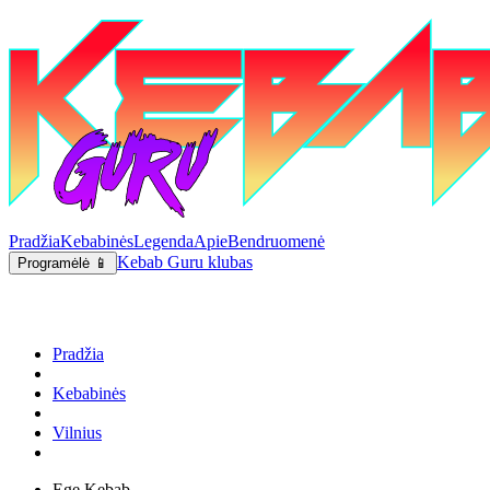
Pradžia
Kebabinės
Legenda
Apie
Bendruomenė
Kebab Guru klubas
Programėlė 📱
Pradžia
Kebabinės
Vilnius
Ege Kebab