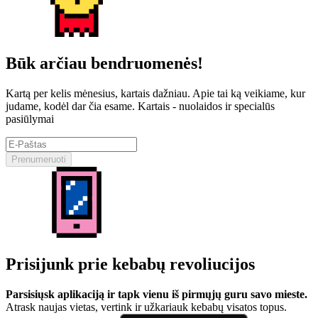
Būk arčiau bendruomenės!
Kartą per kelis mėnesius, kartais dažniau. Apie tai ką veikiame, kur
judame, kodėl dar čia esame. Kartais - nuolaidos ir specialūs
pasiūlymai
Prenumeruoti
Prisijunk prie kebabų revoliucijos
Parsisiųsk aplikaciją ir tapk vienu iš pirmųjų guru savo mieste.
Atrask naujas vietas, vertink ir užkariauk kebabų visatos topus.