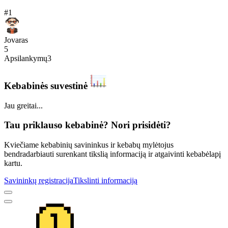
#
1
Jovaras
5
Apsilankymų
3
Kebabinės suvestinė
Jau greitai...
Tau priklauso kebabinė? Nori prisidėti?
Kviečiame kebabinių savininkus ir kebabų mylėtojus
bendradarbiauti surenkant tikslią informaciją ir atgaivinti kebabėlapį
kartu.
Savininkų registracija
Tikslinti informaciją