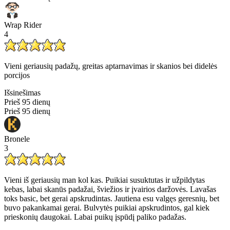
Wrap Rider
4
Vieni geriausių padažų, greitas aptarnavimas ir skanios bei didelės
porcijos
Išsinešimas
Prieš 95 dienų
Prieš 95 dienų
Bronele
3
Vieni iš geriausių man kol kas. Puikiai susuktutas ir užpildytas
kebas, labai skanūs padažai, šviežios ir įvairios daržovės. Lavašas
toks basic, bet gerai apskrudintas. Jautiena esu valgęs geresnių, bet
buvo pakankamai gerai. Bulvytės puikiai apskrudintos, gal kiek
prieskonių daugokai. Labai puikų įspūdį paliko padažas.