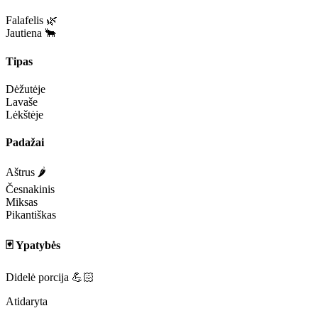
Falafelis 🌿
Jautiena 🐂
Tipas
Dėžutėje
Lavaše
Lėkštėje
Padažai
Aštrus 🌶️
Česnakinis
Miksas
Pikantiškas
🃏 Ypatybės
Didelė porcija 💪🏻
Atidaryta