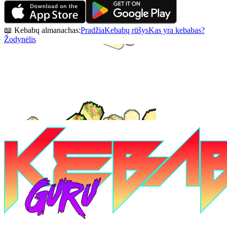
📖 Kebabų almanachas:
Pradžia
Kebabų rūšys
Kas yra kebabas?
Žodynėlis