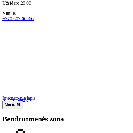
Užsidaro 20:00
Vilnius
+370 603 66966
Interneto puslapis
📱 Navigacija
Meniu 📷
Bendruomenės zona