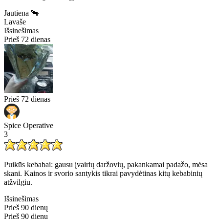
Jautiena 🐂
Lavaše
Išsinešimas
Prieš 72 dienas
Prieš 72 dienas
Spice Operative
3
Puikūs kebabai: gausu įvairių daržovių, pakankamai padažo, mėsa
skani. Kainos ir svorio santykis tikrai pavydėtinas kitų kebabinių
atžvilgiu.
Išsinešimas
Prieš 90 dienų
Prieš 90 dienų