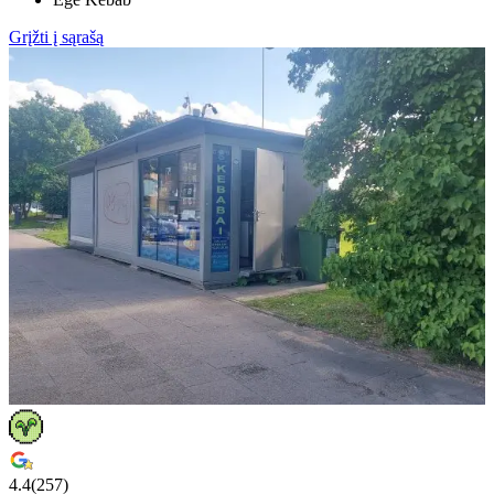
Grįžti į sąrašą
4.4
(
257
)