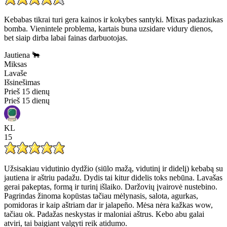
Kebabas tikrai turi gera kainos ir kokybes santyki. Mixas padaziukas
bomba. Vienintele problema, kartais buna uzsidare vidury dienos,
bet siaip dirba labai fainas darbuotojas.
Jautiena 🐂
Miksas
Lavaše
Išsinešimas
Prieš 15 dienų
Prieš 15 dienų
KL
15
Užsisakiau vidutinio dydžio (siūlo mažą, vidutinį ir didelį) kebabą su
jautiena ir aštriu padažu. Dydis tai kitur didelis toks nebūna. Lavašas
gerai pakeptas, formą ir turinį išlaiko. Daržovių įvairovė nustebino.
Pagrindas žinoma kopūstas tačiau mėlynasis, salota, agurkas,
pomidoras ir kaip aštriam dar ir jalapeño. Mėsa nėra kažkas wow,
tačiau ok. Padažas neskystas ir maloniai aštrus. Kebo abu galai
atviri, tai baigiant valgyti reik atidumo.