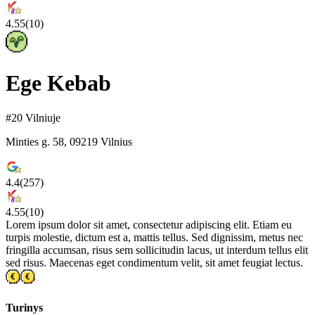
4.55
(
10
)
Ege Kebab
#20 Vilniuje
Minties g. 58, 09219 Vilnius
4.4
(
257
)
4.55
(
10
)
Lorem ipsum dolor sit amet, consectetur adipiscing elit. Etiam eu
turpis molestie, dictum est a, mattis tellus. Sed dignissim, metus nec
fringilla accumsan, risus sem sollicitudin lacus, ut interdum tellus elit
sed risus. Maecenas eget condimentum velit, sit amet feugiat lectus.
Turinys