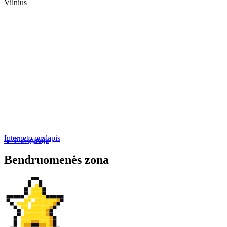
Vilnius
Interneto puslapis
📱 Navigacija
Bendruomenės zona