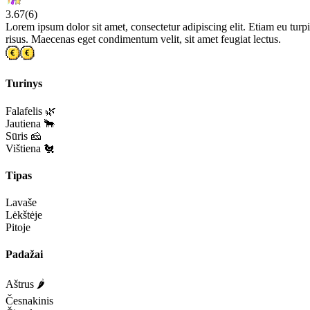
3.67
(
6
)
Lorem ipsum dolor sit amet, consectetur adipiscing elit. Etiam eu turpis
risus. Maecenas eget condimentum velit, sit amet feugiat lectus.
Turinys
Falafelis 🌿
Jautiena 🐂
Sūris 🧀
Vištiena 🐔
Tipas
Lavaše
Lėkštėje
Pitoje
Padažai
Aštrus 🌶️
Česnakinis