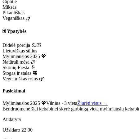
Čipotle
Miksas
Pikantiškas
Veganiškas 🌿
🃏 Ypatybės
Didelė porcija 💪🏻
Lietuviškas stilius
Mylimiausios 2025 💖
Natūrali mėsa 🍖
Skonių Fiesta 🎉
Stogas ir stalas 🏪
Vegetariškas rojus 🌿
Pasiekimai
Mylimiausios 2025 💖
Vilnius
·
3 vieta
Žiūrėti visus →
Bendruomenė šiai kebabinei skyrė garbingą vietą mylimiausių kebabi
Atidaryta
Užsidaro 22:00