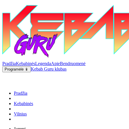
Pradžia
Kebabinės
Legenda
Apie
Bendruomenė
Kebab Guru klubas
Programėlė 📱
Pradžia
Kebabinės
Vilnius
Jammi