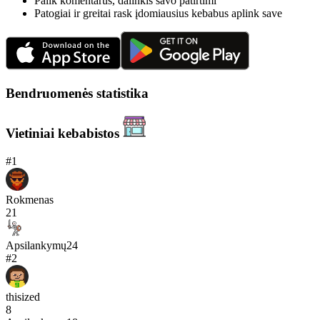
Palik komentarus, dalinkis savo patirtimi
Patogiai ir greitai rask įdomiausius kebabus aplink save
Bendruomenės statistika
Vietiniai kebabistos
#
1
Rokmenas
21
Apsilankymų
24
#
2
thisized
8