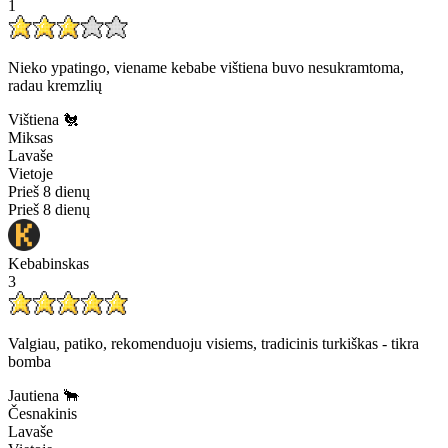
1
Nieko ypatingo, viename kebabe vištiena buvo nesukramtoma,
radau kremzlių
Vištiena 🐔
Miksas
Lavaše
Vietoje
Prieš 8 dienų
Prieš 8 dienų
Kebabinskas
3
Valgiau, patiko, rekomenduoju visiems, tradicinis turkiškas - tikra
bomba
Jautiena 🐂
Česnakinis
Lavaše