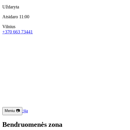
Uždaryta
Atsidaro 11:00
Vilnius
+370 663 73441
📱 Navigacija
Meniu 📷
Bendruomenės zona