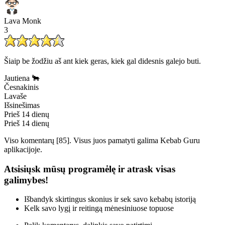
Lava Monk
3
Šiaip be žodžiu aš ant kiek geras, kiek gal didesnis galejo buti.
Jautiena 🐂
Česnakinis
Lavaše
Išsinešimas
Prieš 14 dienų
Prieš 14 dienų
Viso komentarų
[
85
]
. Visus juos pamatyti galima
Kebab Guru
aplikacijoje.
Atsisiųsk mūsų programėlę ir atrask visas
galimybes!
Išbandyk skirtingus skonius ir sek savo kebabų istoriją
Kelk savo lygį ir reitingą mėnesiniuose topuose