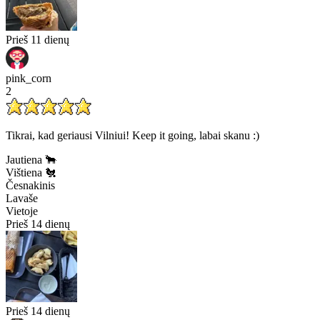
Prieš 11 dienų
pink_corn
2
Tikrai, kad geriausi Vilniui! Keep it going, labai skanu :)
Jautiena 🐂
Vištiena 🐔
Česnakinis
Lavaše
Vietoje
Prieš 14 dienų
Prieš 14 dienų