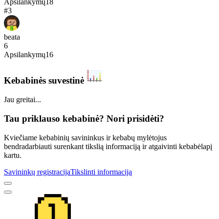
Apsilankymų
18
#
3
beata
6
Apsilankymų
16
Kebabinės suvestinė
Jau greitai...
Tau priklauso kebabinė? Nori prisidėti?
Kviečiame kebabinių savininkus ir kebabų mylėtojus
bendradarbiauti surenkant tikslią informaciją ir atgaivinti kebabėlapį
kartu.
Savininkų registracija
Tikslinti informaciją