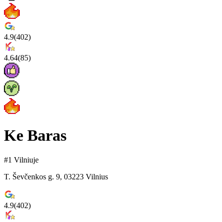
4.9
(
402
)
4.64
(
85
)
Ke Baras
#1 Vilniuje
T. Ševčenkos g. 9, 03223 Vilnius
4.9
(
402
)