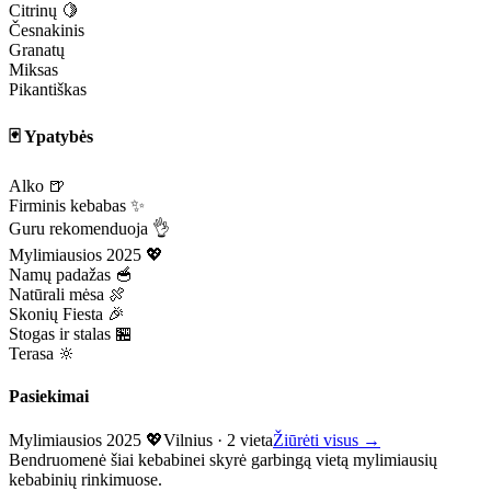
Citrinų 🍋
Česnakinis
Granatų
Miksas
Pikantiškas
🃏 Ypatybės
Alko 🍺
Firminis kebabas ✨
Guru rekomenduoja 👌
Mylimiausios 2025 💖
Namų padažas 🥣
Natūrali mėsa 🍖
Skonių Fiesta 🎉
Stogas ir stalas 🏪
Terasa 🔆
Pasiekimai
Mylimiausios 2025 💖
Vilnius
·
2 vieta
Žiūrėti visus →
Bendruomenė šiai kebabinei skyrė garbingą vietą mylimiausių
kebabinių rinkimuose.