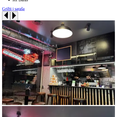
Grįžti į sąrašą