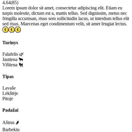
4.64
(
85
)
Lorem ipsum dolor sit amet, consectetur adipiscing elit. Etiam eu
turpis molestie, dictum est a, mattis tellus. Sed dignissim, metus nec
fringilla accumsan, risus sem sollicitudin lacus, ut interdum tellus elit
sed risus. Maecenas eget condimentum velit, sit amet feugiat lectus.
Turinys
Falafelis 🌿
Jautiena 🐂
Vištiena 🐔
Tipas
Lavaše
Lėkštėje
Pitoje
Padažai
Aštrus 🌶️
Barbekiu