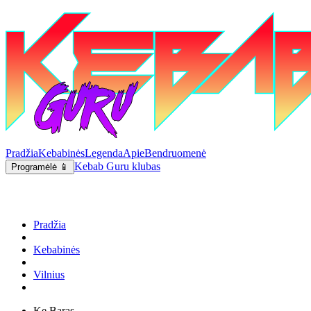
Pradžia
Kebabinės
Legenda
Apie
Bendruomenė
Kebab Guru klubas
Programėlė 📱
Pradžia
Kebabinės
Vilnius
Ke Baras