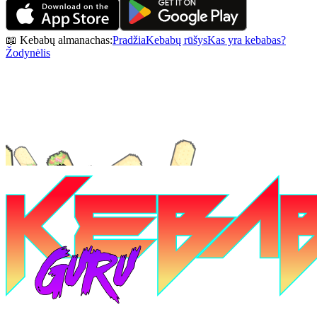
📖 Kebabų almanachas:
Pradžia
Kebabų rūšys
Kas yra kebabas?
Žodynėlis