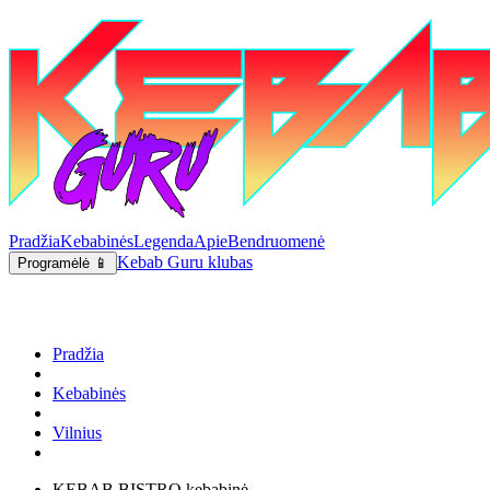
Pradžia
Kebabinės
Legenda
Apie
Bendruomenė
Kebab Guru klubas
Programėlė 📱
Pradžia
Kebabinės
Vilnius
KEBAB BISTRO kebabinė