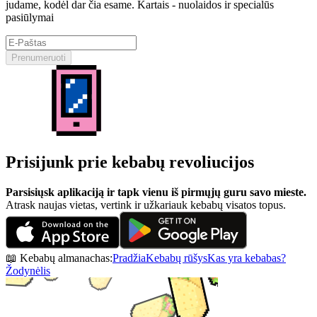
judame, kodėl dar čia esame. Kartais - nuolaidos ir specialūs
pasiūlymai
Prenumeruoti
Prisijunk prie kebabų revoliucijos
Parsisiųsk aplikaciją ir tapk vienu iš pirmųjų guru savo mieste.
Atrask naujas vietas, vertink ir užkariauk kebabų visatos topus.
📖 Kebabų almanachas:
Pradžia
Kebabų rūšys
Kas yra kebabas?
Žodynėlis