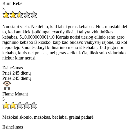
Burn Rebel
3
Nuostabi vieta. Ne dėl to, kad labai geras kebabas. Ne - nuostabi dėl
to, kad ant kiek įspūdingai exactly tiksliai tai yra vidutiniškas
kebabas. 5±0.000000001/10 Kartais norisi tiesiog eilinio seno gero
rajoninio kebabo iš kiosko, kaip kad būdavo vaikystėj rajone, iki kol
nepradėjo žmonės daryt kulinarinio meno iš kebabų. Tad jeigu nori
kebabo, kuris nei prastas, nei geras - eik tik čia, tikslesnio viduriuko
niekur kitur nerasi.
Išsinešimas
Prieš 245 dienų
Prieš 245 dienų
Flame Mutant
5
Mažokai skonio, mažokas, bet labai greitai padarė
Išsinešimas