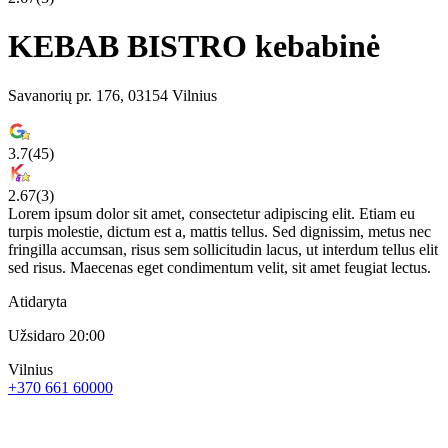
KEBAB BISTRO kebabinė
Savanorių pr. 176, 03154 Vilnius
3.7
(
45
)
2.67
(
3
)
Lorem ipsum dolor sit amet, consectetur adipiscing elit. Etiam eu
turpis molestie, dictum est a, mattis tellus. Sed dignissim, metus nec
fringilla accumsan, risus sem sollicitudin lacus, ut interdum tellus elit
sed risus. Maecenas eget condimentum velit, sit amet feugiat lectus.
Atidaryta
Užsidaro 20:00
Vilnius
+370 661 60000