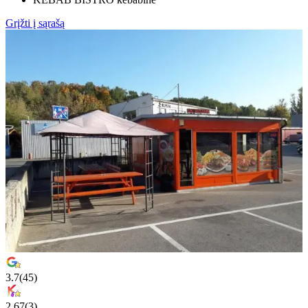
Grįžti į sąrašą
3.7
(
45
)
2.67
(
3
)