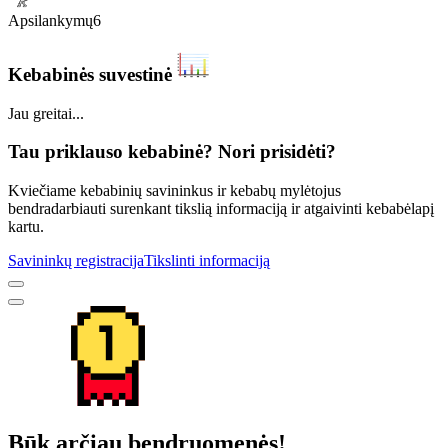
Apsilankymų
6
Kebabinės suvestinė
Jau greitai...
Tau priklauso kebabinė? Nori prisidėti?
Kviečiame kebabinių savininkus ir kebabų mylėtojus
bendradarbiauti surenkant tikslią informaciją ir atgaivinti kebabėlapį
kartu.
Savininkų registracija
Tikslinti informaciją
Būk arčiau bendruomenės!