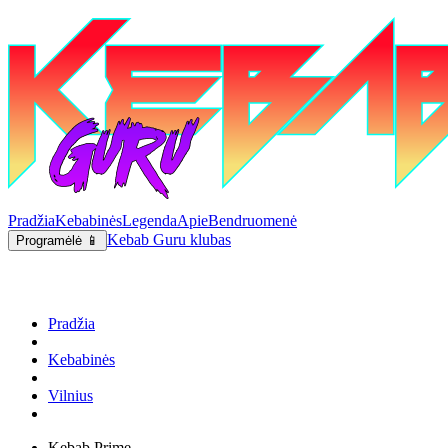
Pradžia
Kebabinės
Legenda
Apie
Bendruomenė
Kebab Guru klubas
Programėlė 📱
Pradžia
Kebabinės
Vilnius
Kebab Prime