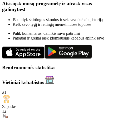
Atsisiųsk mūsų programėlę ir atrask visas
galimybes!
Išbandyk skirtingus skonius ir sek savo kebabų istoriją
Kelk savo lygį ir reitingą mėnesiniuose topuose
Palik komentarus, dalinkis savo patirtimi
Patogiai ir greitai rask įdomiausius kebabus aplink save
Bendruomenės statistika
Vietiniai kebabistos
#
1
Zapaske
12