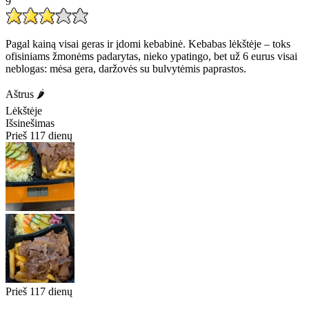
9
Pagal kainą visai geras ir įdomi kebabinė. Kebabas lėkštėje – toks
ofisiniams žmonėms padarytas, nieko ypatingo, bet už 6 eurus visai
neblogas: mėsa gera, daržovės su bulvytėmis paprastos.
Aštrus 🌶️
Lėkštėje
Išsinešimas
Prieš 117 dienų
Prieš 117 dienų