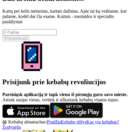
Kartą per kelis mėnesius, kartais dažniau. Apie tai ką veikiame, kur
judame, kodėl dar čia esame. Kartais - nuolaidos ir specialūs
pasiūlymai
Prenumeruoti
Prisijunk prie kebabų revoliucijos
Parsisiųsk aplikaciją ir tapk vienu iš pirmųjų guru savo mieste.
Atrask naujas vietas, vertink ir užkariauk kebabų visatos topus.
📖 Kebabų almanachas:
Pradžia
Kebabų rūšys
Kas yra kebabas?
Žodynėlis