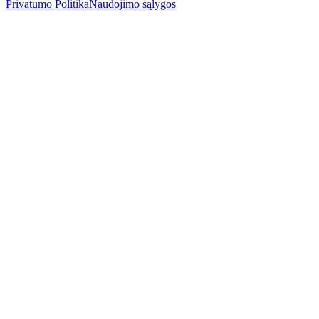
Privatumo Politika
Naudojimo sąlygos