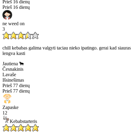
Prieš 16 dienų
Prieš 16 dienų
ne weed on
3
chill kebabas galima valgyti taciau nieko ipatingo. gerai kad siauras
lengva kasti
Jautiena 🐂
Česnakinis
Lavaše
Išsinešimas
Prieš 77 dienų
Prieš 77 dienų
Zapaske
12
Kebabstarteris