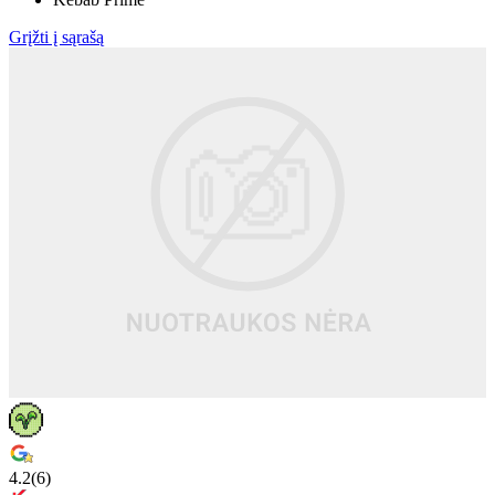
Grįžti į sąrašą
4.2
(
6
)