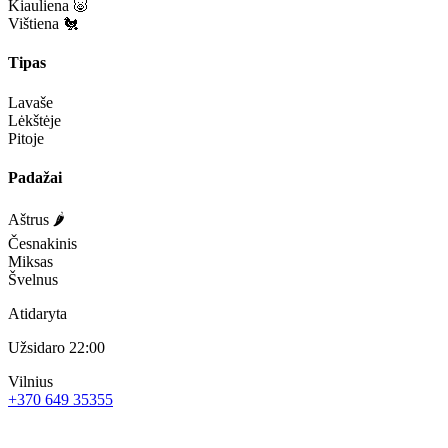
Kiauliena 🐷
Vištiena 🐔
Tipas
Lavaše
Lėkštėje
Pitoje
Padažai
Aštrus 🌶️
Česnakinis
Miksas
Švelnus
Atidaryta
Užsidaro 22:00
Vilnius
+370 649 35355