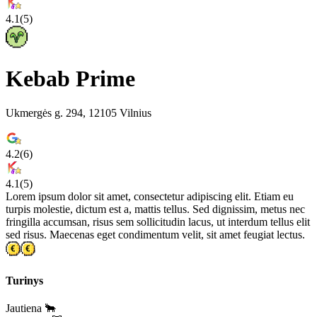
4.1
(
5
)
Kebab Prime
Ukmergės g. 294, 12105 Vilnius
4.2
(
6
)
4.1
(
5
)
Lorem ipsum dolor sit amet, consectetur adipiscing elit. Etiam eu
turpis molestie, dictum est a, mattis tellus. Sed dignissim, metus nec
fringilla accumsan, risus sem sollicitudin lacus, ut interdum tellus elit
sed risus. Maecenas eget condimentum velit, sit amet feugiat lectus.
Turinys
Jautiena 🐂