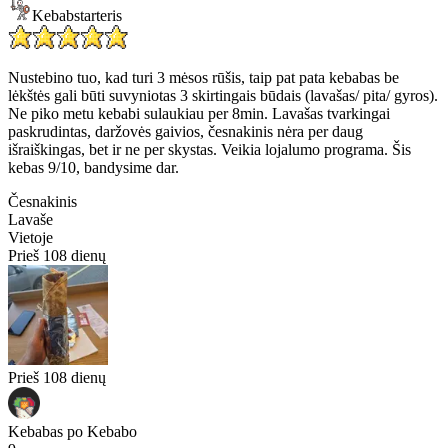
Kebabstarteris
Nustebino tuo, kad turi 3 mėsos rūšis, taip pat pata kebabas be
lėkštės gali būti suvyniotas 3 skirtingais būdais (lavašas/ pita/ gyros).
Ne piko metu kebabi sulaukiau per 8min. Lavašas tvarkingai
paskrudintas, daržovės gaivios, česnakinis nėra per daug
išraiškingas, bet ir ne per skystas. Veikia lojalumo programa. Šis
kebas 9/10, bandysime dar.
Česnakinis
Lavaše
Vietoje
Prieš 108 dienų
Prieš 108 dienų
Kebabas po Kebabo