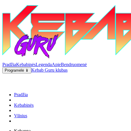
Pradžia
Kebabinės
Legenda
Apie
Bendruomenė
Kebab Guru klubas
Programėlė 📱
Pradžia
Kebabinės
Vilnius
Kebappa