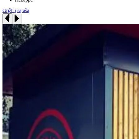
Grįžti į sąrašą