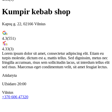
Kumpir kebab shop
Kapsų g. 22, 02166 Vilnius
4.3
(
551
)
4.33
(
3
)
Lorem ipsum dolor sit amet, consectetur adipiscing elit. Etiam eu
turpis molestie, dictum est a, mattis tellus. Sed dignissim, metus nec
fringilla accumsan, risus sem sollicitudin lacus, ut interdum tellus elit
sed risus. Maecenas eget condimentum velit, sit amet feugiat lectus.
Atidaryta
Užsidaro 20:00
Vilnius
+370 606 47320