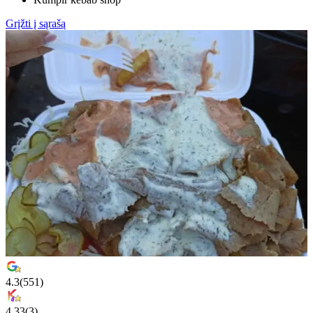
Grįžti į sąrašą
4.3
(
551
)
4.33
(
3
)