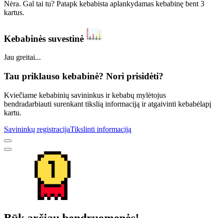
Nėra. Gal tai tu? Patapk kebabista aplankydamas kebabinę bent 3
kartus.
Kebabinės suvestinė
Jau greitai...
Tau priklauso kebabinė? Nori prisidėti?
Kviečiame kebabinių savininkus ir kebabų mylėtojus
bendradarbiauti surenkant tikslią informaciją ir atgaivinti kebabėlapį
kartu.
Savininkų registracija
Tikslinti informaciją
Būk arčiau bendruomenės!