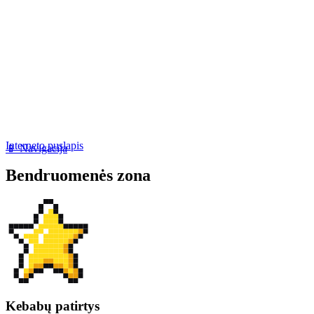
Interneto puslapis
📱 Navigacija
Bendruomenės zona
Kebabų patirtys