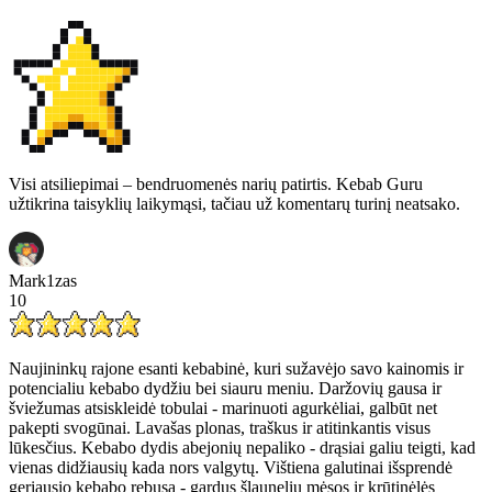
Visi atsiliepimai – bendruomenės narių patirtis. Kebab Guru
užtikrina taisyklių laikymąsi, tačiau už komentarų turinį neatsako.
Mark1zas
10
Naujininkų rajone esanti kebabinė, kuri sužavėjo savo kainomis ir
potencialiu kebabo dydžiu bei siauru meniu. Daržovių gausa ir
šviežumas atsiskleidė tobulai - marinuoti agurkėliai, galbūt net
pakepti svogūnai. Lavašas plonas, traškus ir atitinkantis visus
lūkesčius. Kebabo dydis abejonių nepaliko - drąsiai galiu teigti, kad
vienas didžiausių kada nors valgytų. Vištiena galutinai išsprendė
geriausio kebabo rebusą - gardus šlaunelių mėsos ir krūtinėlės