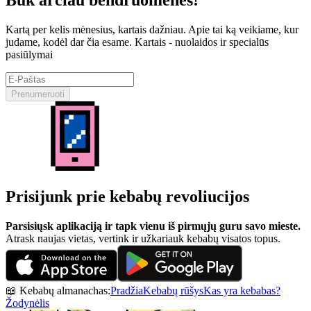
Kartą per kelis mėnesius, kartais dažniau. Apie tai ką veikiame, kur
judame, kodėl dar čia esame. Kartais - nuolaidos ir specialūs
pasiūlymai
Prenumeruoti
Prisijunk prie kebabų revoliucijos
Parsisiųsk aplikaciją ir tapk vienu iš pirmųjų guru savo mieste.
Atrask naujas vietas, vertink ir užkariauk kebabų visatos topus.
📖 Kebabų almanachas:
Pradžia
Kebabų rūšys
Kas yra kebabas?
Žodynėlis