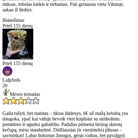
miksas, tobulas kiekis ir riebumas. Pati geriausia vieta Vilniuje,
sakau iš širdies.
Išsinešimas
Prieš 155 dienų
Prieš 155 dienų
LaIpSnIs
20
Mėsos tornadas
Gaila rašyti, bet maistas – tikras liūdesys. 6€ už mažą kebabą yra
daugoka, ypač kai viduje beveik vien kopūstai su simboliniu
pomidoro ir agurko gabalėliu. Padažas primena tiesiog skiestą
kečupą, mėsa standartinė. Didžiausias (ir vienintelis) pliusas –
savininkas! Labai linksmas žmogus, geras vaibas, bet pavalgyti