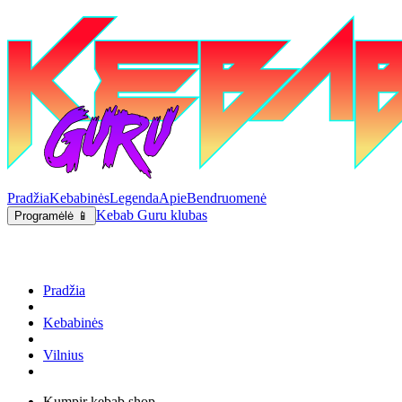
Pradžia
Kebabinės
Legenda
Apie
Bendruomenė
Kebab Guru klubas
Programėlė 📱
Pradžia
Kebabinės
Vilnius
Kumpir kebab shop