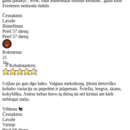
galiu pasakyt , wow, man asmeniskai tobulas kebabas , gaila kitur
žverienos neduoda rinktis
Česnakinis
Lavaše
Išsinešimas
Prieš 57 dienų
Prieš 57 dienų
Rokmenas
21
Kebabstarteris
Grįžau po gan ilgo laiko. Valgiau meksikoną. Įdomi lietuviško
kebabo variacija su pupelėm ir jalapenais. Šviežia, lengva, skanu,
kokybiška. Antras kebas buvo tą dieną tai net keistai ant kiek
neblogai suėjo.
Vištiena 🐔
Česnakinis
Lavaše
Vietoje
Prieš 66 dienų