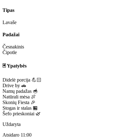
Tipas
Lavaše
Padažai
Česnakinis
Čipotle
🃏 Ypatybės
Didelė porcija 💪🏻
Drive by 🚗
Namų padažas 🥣
Natūrali mėsa 🍖
Skonių Fiesta 🎉
Stogas ir stalas 🏪
Šefo prieskoniai 🌿
Uždaryta
Atsidaro 11:00