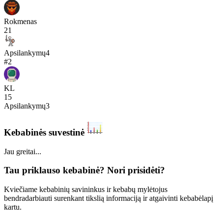
Rokmenas
21
Apsilankymų
4
#
2
KL
15
Apsilankymų
3
Kebabinės suvestinė
Jau greitai...
Tau priklauso kebabinė? Nori prisidėti?
Kviečiame kebabinių savininkus ir kebabų mylėtojus
bendradarbiauti surenkant tikslią informaciją ir atgaivinti kebabėlapį
kartu.