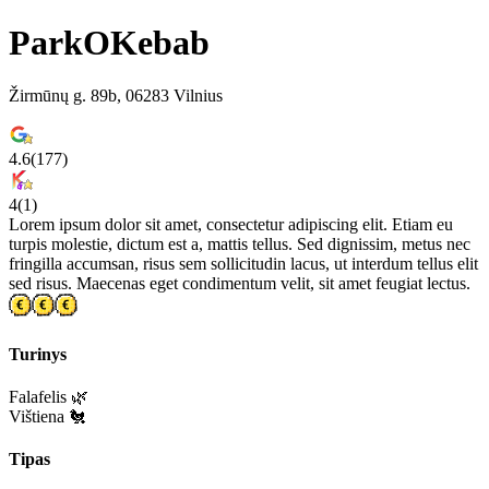
ParkOKebab
Žirmūnų g. 89b, 06283 Vilnius
4.6
(
177
)
4
(
1
)
Lorem ipsum dolor sit amet, consectetur adipiscing elit. Etiam eu
turpis molestie, dictum est a, mattis tellus. Sed dignissim, metus nec
fringilla accumsan, risus sem sollicitudin lacus, ut interdum tellus elit
sed risus. Maecenas eget condimentum velit, sit amet feugiat lectus.
Turinys
Falafelis 🌿
Vištiena 🐔
Tipas