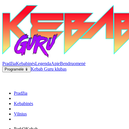
Pradžia
Kebabinės
Legenda
Apie
Bendruomenė
Kebab Guru klubas
Programėlė 📱
Pradžia
Kebabinės
Vilnius
ParkOKebab