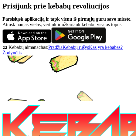
Prisijunk prie kebabų revoliucijos
Parsisiųsk aplikaciją ir tapk vienu iš pirmųjų guru savo mieste.
Atrask naujas vietas, vertink ir užkariauk kebabų visatos topus.
📖 Kebabų almanachas:
Pradžia
Kebabų rūšys
Kas yra kebabas?
Žodynėlis