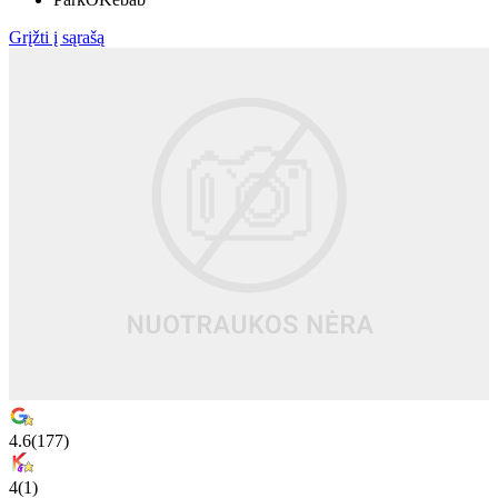
Grįžti į sąrašą
4.6
(
177
)
4
(
1
)