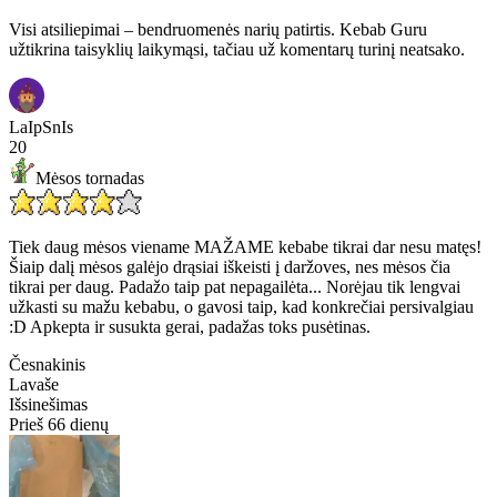
Visi atsiliepimai – bendruomenės narių patirtis. Kebab Guru
užtikrina taisyklių laikymąsi, tačiau už komentarų turinį neatsako.
LaIpSnIs
20
Mėsos tornadas
Tiek daug mėsos viename MAŽAME kebabe tikrai dar nesu matęs!
Šiaip dalį mėsos galėjo drąsiai iškeisti į daržoves, nes mėsos čia
tikrai per daug. Padažo taip pat nepagailėta... Norėjau tik lengvai
užkasti su mažu kebabu, o gavosi taip, kad konkrečiai persivalgiau
:D Apkepta ir susukta gerai, padažas toks pusėtinas.
Česnakinis
Lavaše
Išsinešimas
Prieš 66 dienų