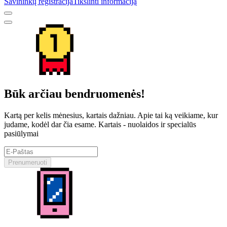
Savininkų registracija
Tikslinti informaciją
Būk arčiau bendruomenės!
Kartą per kelis mėnesius, kartais dažniau. Apie tai ką veikiame, kur
judame, kodėl dar čia esame. Kartais - nuolaidos ir specialūs
pasiūlymai
Prenumeruoti