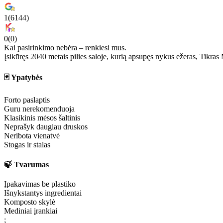
1
(
6144
)
0
(
0
)
Kai pasirinkimo nebėra – renkiesi mus.
Įsikūręs 2040 metais pilies saloje, kurią apsupęs nykus ežeras, Tikras 
🃏 Ypatybės
Forto paslaptis
Guru nerekomenduoja
Klasikinis mėsos šaltinis
Neprašyk daugiau druskos
Neribota vienatvė
Stogas ir stalas
🍃 Tvarumas
Įpakavimas be plastiko
Išnykstantys ingredientai
Komposto skylė
Mediniai įrankiai
;