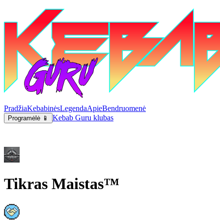
Pradžia
Kebabinės
Legenda
Apie
Bendruomenė
Kebab Guru klubas
Programėlė 📱
Tikras Maistas™