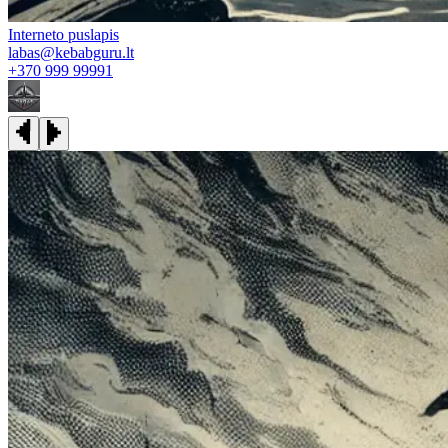
Interneto puslapis
labas@kebabguru.lt
+370 999 99991