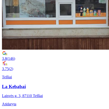
3.8
(
146
)
3.75
(
2
)
Telšiai
La Kebabai
Laisvės g. 3, 87110 Telšiai
Atidaryta