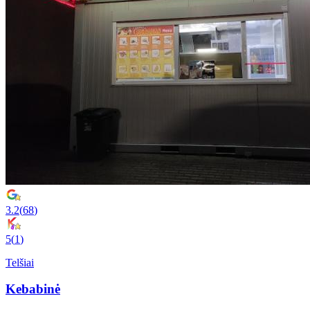
3.2
(
68
)
5
(
1
)
Telšiai
Kebabinė