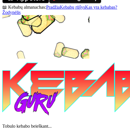
📖 Kebabų almanachas:
Pradžia
Kebabų rūšys
Kas yra kebabas?
Žodynėlis
Tobulo kebabo beieškant...