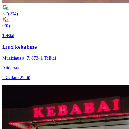
3.7
(
294
)
0
(
0
)
Telšiai
Liux kebabinė
Muziejaus g. 7, 87341 Telšiai
Atidaryta
Užsidaro 22:00