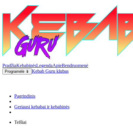
Pradžia
Kebabinės
Legenda
Apie
Bendruomenė
Kebab Guru klubas
Programėlė 📱
Pagrindinis
Geriausi kebabai ir kebabinės
Telšiai