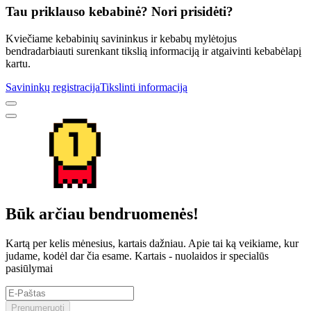
Tau priklauso kebabinė? Nori prisidėti?
Kviečiame kebabinių savininkus ir kebabų mylėtojus
bendradarbiauti surenkant tikslią informaciją ir atgaivinti kebabėlapį
kartu.
Savininkų registracija
Tikslinti informaciją
Būk arčiau bendruomenės!
Kartą per kelis mėnesius, kartais dažniau. Apie tai ką veikiame, kur
judame, kodėl dar čia esame. Kartais - nuolaidos ir specialūs
pasiūlymai
Prenumeruoti