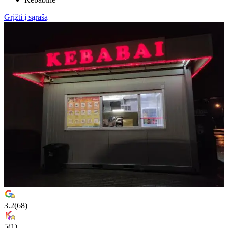
Grįžti į sąrašą
3.2
(
68
)
5
(
1
)