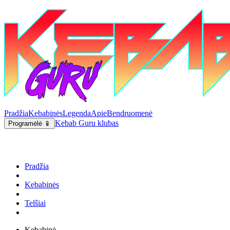
Pradžia
Kebabinės
Legenda
Apie
Bendruomenė
Kebab Guru klubas
Programėlė 📱
Pradžia
Kebabinės
Telšiai
Kebabinė