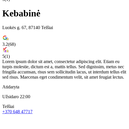
Kebabinė
Luokės g. 67, 87140 Telšiai
3.2
(
68
)
5
(
1
)
Lorem ipsum dolor sit amet, consectetur adipiscing elit. Etiam eu
turpis molestie, dictum est a, mattis tellus. Sed dignissim, metus nec
fringilla accumsan, risus sem sollicitudin lacus, ut interdum tellus elit
sed risus. Maecenas eget condimentum velit, sit amet feugiat lectus.
Atidaryta
Užsidaro 22:00
Telšiai
+370 648 47717