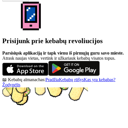
Prisijunk prie kebabų revoliucijos
Parsisiųsk aplikaciją ir tapk vienu iš pirmųjų guru savo mieste.
Atrask naujas vietas, vertink ir užkariauk kebabų visatos topus.
📖 Kebabų almanachas:
Pradžia
Kebabų rūšys
Kas yra kebabas?
Žodynėlis